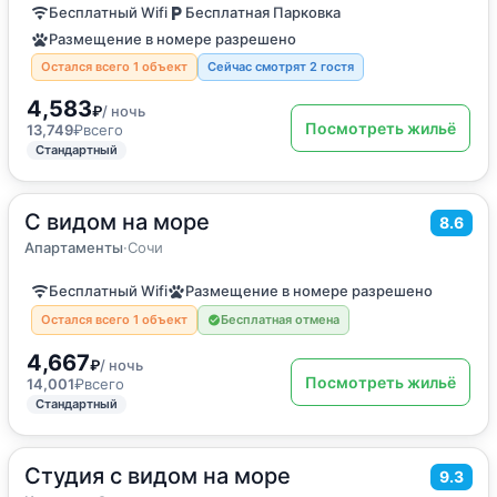
Бесплатный Wifi
Бесплатная Парковка
Размещение в номере разрешено
Остался всего 1 объект
Сейчас смотрят 2 гостя
4,583
₽
/ ночь
Посмотреть жильё
13,749
₽
всего
Стандартный
С видом на море
2
32
м
·
4 гостя
8.6
Апартаменты
Апартаменты
·
Сочи
Бесплатный Wifi
Размещение в номере разрешено
Остался всего 1 объект
Бесплатная отмена
4,667
₽
/ ночь
Посмотреть жильё
14,001
₽
всего
Стандартный
Студия с видом на море
2
30
м
·
1 гость
9.3
Квартира