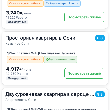
Остался всего 1 объект
Сейчас смотрят 2 гостя
3,740
₽
/ ночь
Посмотреть жильё
11,220
₽
всего
Стандартный
Просторная квартира в Сочи
2
68
м
·
4 гостя
8.6
Квартира
Квартира
·
Сочи
Бесплатный Wifi
Бесплатная Парковка
Остался всего 1 объект
Бесплатная отмена
4,917
₽
/ ночь
Посмотреть жильё
14,750
₽
всего
Стандартный
Двухуровневая квартира в сердце Адлера у моря
2
40
м
·
2 гостя
9.3
Апартаменты
Апартаменты
·
Сочи
Бесплатный Wifi
Размещение в номере разрешено