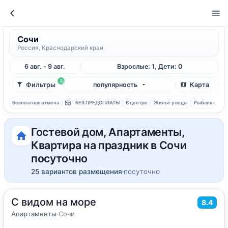
Сочи
Россия, Краснодарский край
6 авг. - 9 авг.
Взрослые: 1, Дети: 0
2
Фильтры
популярность
Карта
Бесплатная отмена
БЕЗ ПРЕДОПЛАТЫ
В центре
Жильё у воды
Рыбалка
С 
Гостевой дом, Апартаменты,
Квартира на праздник в Сочи
посуточно
25 вариантов размещения
посуточно
С видом на море
2
36
м
·
4 гостя
8.4
Апартаменты
Апартаменты
·
Сочи