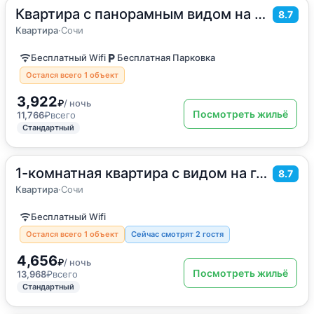
Квартира с панорамным видом на море
2
35
м
·
4 гостя
8.7
Квартира
Квартира
·
Сочи
Бесплатный Wifi
Бесплатная Парковка
Остался всего 1 объект
3,922
₽
/ ночь
Посмотреть жильё
11,766
₽
всего
Стандартный
1-комнатная квартира с видом на горы ЖК Фрукты
2
35
м
·
4 гостя
8.7
Квартира
Квартира
·
Сочи
Бесплатный Wifi
Остался всего 1 объект
Сейчас смотрят 2 гостя
4,656
₽
/ ночь
Посмотреть жильё
13,968
₽
всего
Стандартный