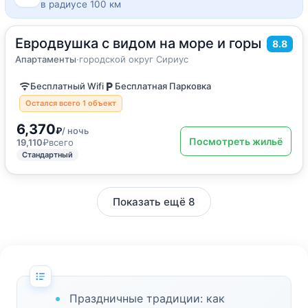
в радиусе 100 км
Евродвушка с видом на море и горы
2
31
м
·
4 гостя
8.8
Апартаменты
Апартаменты
·
городской округ Сириус
Бесплатный Wifi
Бесплатная Парковка
Остался всего 1 объект
6,370
₽
/ ночь
Посмотреть жильё
19,110
₽
всего
Стандартный
Показать ещё 8
Праздничные традиции: как