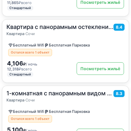
Посмотреть жильё
11,865
₽
всего
Стандартный
Квартира с панорамным остеклением
2
35
м
·
4 гостя
8.4
Квартира
Квартира
·
Сочи
Бесплатный Wifi
Бесплатная Парковка
Остался всего 1 объект
4,106
₽
/ ночь
Посмотреть жильё
12,318
₽
всего
Стандартный
1-комнатная с панорамным видом на море
2
35
м
·
4 гостя
8.3
Квартира
Квартира
·
Сочи
Бесплатный Wifi
Бесплатная Парковка
Остался всего 1 объект
5,100
₽
/ ночь