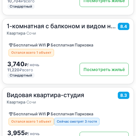
Посмотреть жильё
10,704
₽
всего
Стандартный
1-комнатная с балконом и видом на море
2
35
м
·
до 5 гостей
8.4
Квартира
Квартира
·
Сочи
Бесплатный Wifi
Бесплатная Парковка
Остался всего 1 объект
3,740
₽
/ ночь
Посмотреть жильё
11,220
₽
всего
Стандартный
Видовая квартира-студия
2
35
м
·
4 гостя
8.3
Квартира
Квартира
·
Сочи
Бесплатный Wifi
Бесплатная Парковка
Остался всего 1 объект
Сейчас смотрят 3 гостя
3,955
₽
/ ночь