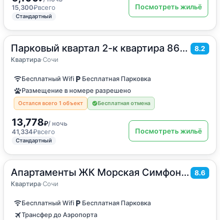
Посмотреть жильё
15,300
₽
всего
Стандартный
Парковый квартал 2-к квартира 86м 2 этаж
2
86
м
·
до 5 гостей
8.2
Квартира
Квартира
·
Сочи
Бесплатный Wifi
Бесплатная Парковка
Размещение в номере разрешено
Остался всего 1 объект
Бесплатная отмена
13,778
₽
/ ночь
Посмотреть жильё
41,334
₽
всего
Стандартный
Апартаменты ЖК Морская Симфония 2
2
36
м
·
4 гостя
8.6
Квартира
Квартира
·
Сочи
Бесплатный Wifi
Бесплатная Парковка
Трансфер до Аэропорта