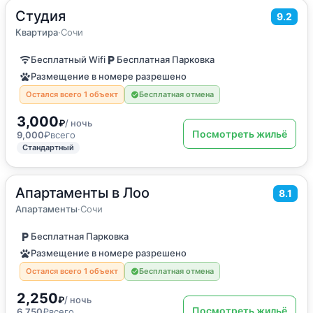
Студия
2
25
м
·
3 гостя
9.2
Квартира
Квартира
·
Сочи
Бесплатный Wifi
Бесплатная Парковка
Размещение в номере разрешено
Остался всего 1 объект
Бесплатная отмена
3,000
₽
/ ночь
Посмотреть жильё
9,000
₽
всего
Стандартный
Апартаменты в Лоо
2
26
м
·
4 гостя
8.1
Апартаменты
Апартаменты
·
Сочи
Бесплатная Парковка
Размещение в номере разрешено
Остался всего 1 объект
Бесплатная отмена
2,250
₽
/ ночь
Посмотреть жильё
6,750
₽
всего