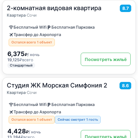
2-комнатная видовая квартира
2
56
м
·
до 6 гостей
8.7
Квартира
Квартира
·
Сочи
Бесплатный Wifi
Бесплатная Парковка
Трансфер до Аэропорта
Остался всего 1 объект
6,375
₽
/ ночь
Посмотреть жильё
19,125
₽
всего
Стандартный
Студия ЖК Морская Симфония 2
2
35
м
·
4 гостя
8.6
Квартира
Квартира
·
Сочи
Бесплатный Wifi
Бесплатная Парковка
Трансфер до Аэропорта
Остался всего 1 объект
Сейчас смотрит 1 гость
4,428
₽
/ ночь
Посмотреть жильё
13,284
₽
всего