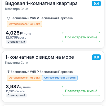
Видовая 1-комнатная квартира
2
35
м
·
4 гостя
9.4
Квартира
Квартира
·
Сочи
Бесплатный Wifi
Бесплатная Парковка
Остался всего 1 объект
4,025
₽
/ ночь
Посмотреть жильё
12,075
₽
всего
Стандартный
1-комнатная с видом на море
2
35
м
·
4 гостя
8.8
Квартира
Квартира
·
Сочи
Бесплатный Wifi
Бесплатная Парковка
Остался всего 1 объект
Сейчас смотрят 3 гостя
3,987
₽
/ ночь
Посмотреть жильё
11,961
₽
всего
Стандартный