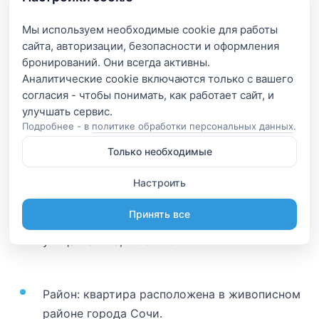
Сад: На территории гостевого дома имеется
Мы используем необходимые cookie для работы
сад для отдыха гостей.
сайта, авторизации, безопасности и оформления
бронирований. Они всегда активны.
Аналитические cookie включаются только с вашего
1-комнатная квартира с видом на
согласия - чтобы понимать, как работает сайт, и
море, Сочи, улица Ленина, 298Б к5
Подробнее - в
политике обработки персональных данных
.
Расположение и общие характеристики
Только необходимые
квартиры:
Настроить
Улица: Квартира на карте расположена по
Принять все
адресу Россия, Краснодарский край, Сочи,
улица Ленина, 298Б к5
Район: квартира расположена в живописном
районе города Сочи.