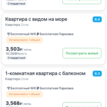
Стандартный
Квартира с видом на море
2
35
м
·
4 гостя
8.4
Квартира
Квартира
·
Сочи
Бесплатный Wifi
Бесплатная Парковка
Остался всего 1 объект
3,503
₽
/ ночь
Посмотреть жильё
10,509
₽
всего
Стандартный
1-комнатная квартира с балконом
2
35
м
·
4 гостя
8.3
Квартира
Квартира
·
Сочи
Бесплатный Wifi
Бесплатная Парковка
Остался всего 1 объект
3,568
₽
/ ночь