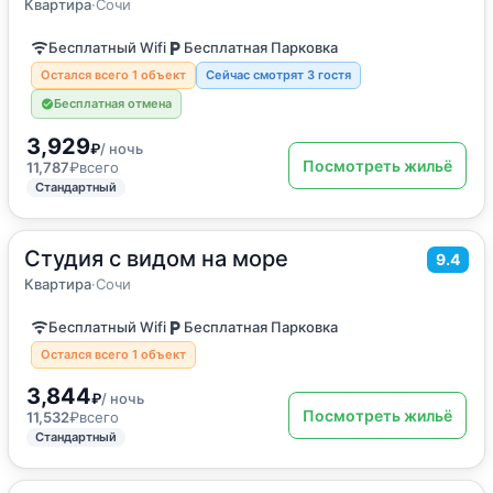
Квартира
·
Сочи
Бесплатный Wifi
Бесплатная Парковка
Остался всего 1 объект
Сейчас смотрят 3 гостя
Бесплатная отмена
3,929
₽
/ ночь
Посмотреть жильё
11,787
₽
всего
Стандартный
Студия с видом на море
2
35
м
·
4 гостя
9.4
Квартира
Квартира
·
Сочи
Бесплатный Wifi
Бесплатная Парковка
Остался всего 1 объект
3,844
₽
/ ночь
Посмотреть жильё
11,532
₽
всего
Стандартный