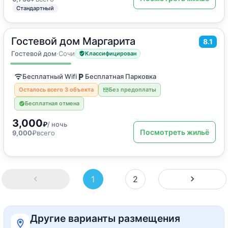
Стандартный
Гостевой дом Маргарита
2
8.1
18
м
·
2 гостя
Двухместный номер с 2 отдельными кроватями
Гостевой дом
·
Сочи
Классифицирован
Бесплатный Wifi
Бесплатная Парковка
Осталось всего 3 объекта
Без предоплаты
Бесплатная отмена
3,000
₽
/ ночь
Посмотреть жильё
9,000
₽
всего
1
2
Другие варианты размещения