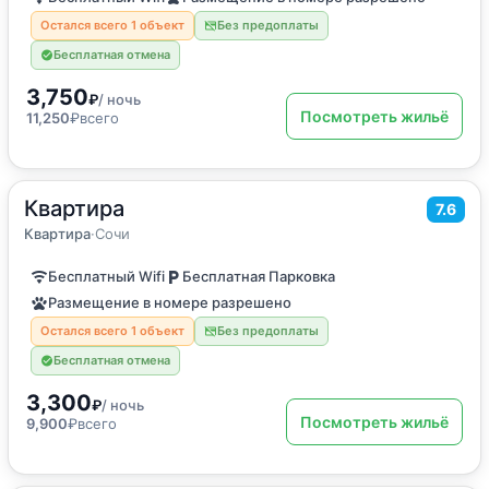
Остался всего 1 объект
Без предоплаты
Бесплатная отмена
3,750
₽
/ ночь
Посмотреть жильё
11,250
₽
всего
Квартира
2
19
м
·
2 гостя
7.6
Квартира
Квартира
·
Сочи
Бесплатный Wifi
Бесплатная Парковка
Размещение в номере разрешено
Остался всего 1 объект
Без предоплаты
Бесплатная отмена
3,300
₽
/ ночь
Посмотреть жильё
9,900
₽
всего