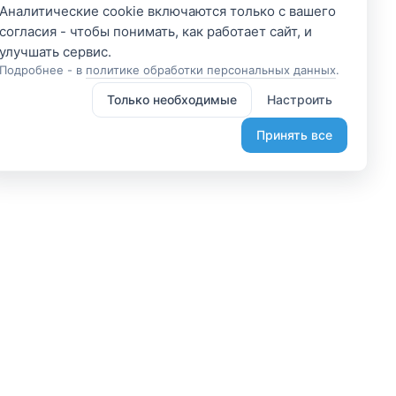
Аналитические cookie включаются только с вашего
согласия - чтобы понимать, как работает сайт, и
Подробнее - в
политике обработки персональных данных
.
Только необходимые
Настроить
Принять все
 участником
Подпишитесь и получите
доступ к эксклюзивным
яетесь владельцем? А
предложениям
организовывайте туры
Введите свой электронный
лаете, что-то интересное?
адрес, чтобы получить доступ к
жем помочь вам в этом.
скидкам только для подписчиков.
диняйтесь.