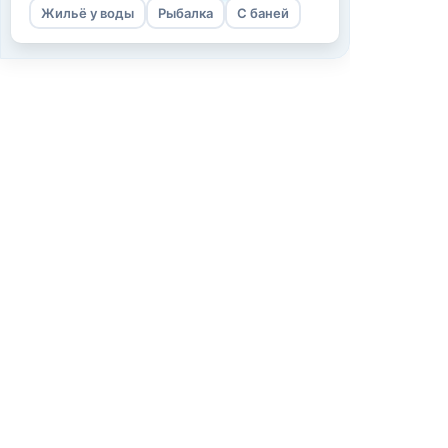
Жильё у воды
Рыбалка
С баней
Информаци
О нас
Как мы работ
Условия испо