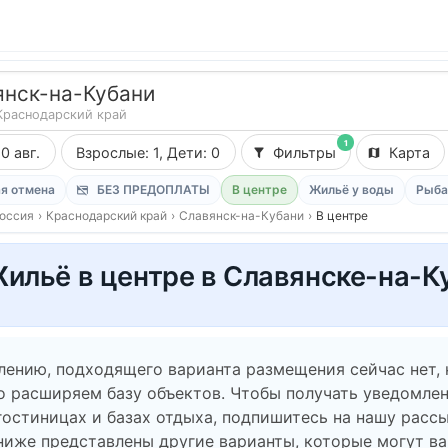
янск-на-Кубани
Краснодарский край
1
10 авг.
Взрослые: 1, Дети: 0
Фильтры
Карта
я отмена
БЕЗ ПРЕДОПЛАТЫ
В центре
Жильё у воды
Рыба
оссия
›
Краснодарский край
›
Славянск-на-Кубани
›
В центре
ильё в центре в Славянске-на-К
лению, подходящего варианта размещения сейчас нет,
о расширяем базу объектов. Чтобы получать уведомлен
гостиницах и базах отдыха, подпишитесь на нашу рассы
ниже представлены другие варианты, которые могут в