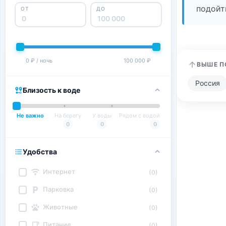
подойт
ОТ
ДО
0 ₽ / ночь
100 000 ₽
ВЫШЕ П
Россия
Близость к воде
Не важно
На берегу
У воды
Рядом с водой
0
0
0
Удобства
Интернет
(0)
Парковка
(0)
Животные
(0)
Питание
(0)