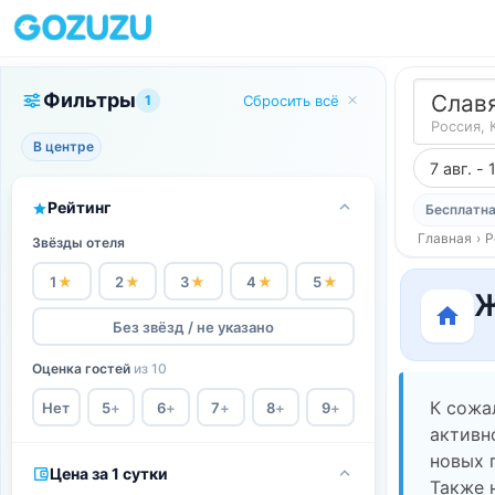
Фильтры
Слав
1
Сбросить всё
Россия, 
В центре
7 авг. - 
Рейтинг
Бесплатна
Главная
›
Р
Звёзды отеля
1
★
2
★
3
★
4
★
5
★
Ж
Без звёзд / не указано
Оценка гостей
из 10
К сожа
Нет
5
+
6
+
7
+
8
+
9
+
активн
новых 
Цена за 1 сутки
Также 