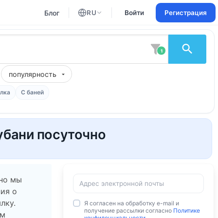
Блог
RU
Войти
Регистрация
Английский
Русский
1
популярность
лка
С баней
убани посуточно
 но мы
ия о
лку.
Я согласен на обработку e-mail и
получение рассылки согласно
Политике
ам
конфиденциальности