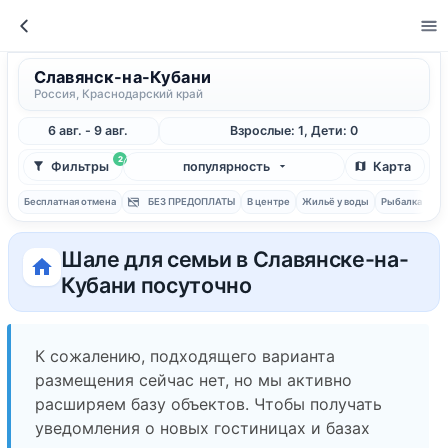
Славянск-на-Кубани
Россия, Краснодарский край
6 авг. - 9 авг.
Взрослые: 1, Дети: 0
2
Фильтры
популярность
Карта
Бесплатная отмена
БЕЗ ПРЕДОПЛАТЫ
В центре
Жильё у воды
Рыбалка
С 
Шале для семьи в Славянске-на-
Кубани посуточно
К сожалению, подходящего варианта
размещения сейчас нет, но мы активно
расширяем базу объектов. Чтобы получать
уведомления о новых гостиницах и базах