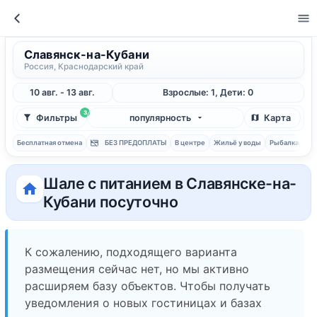
Славянск-на-Кубани
Россия, Краснодарский край
10 авг. - 13 авг.
Взрослые: 1, Дети: 0
3
Фильтры
популярность
Карта
Бесплатная отмена
БЕЗ ПРЕДОПЛАТЫ
В центре
Жильё у воды
Рыбалка
С 
Шале с питанием в Славянске-на-
Кубани посуточно
К сожалению, подходящего варианта
размещения сейчас нет, но мы активно
расширяем базу объектов. Чтобы получать
уведомления о новых гостиницах и базах