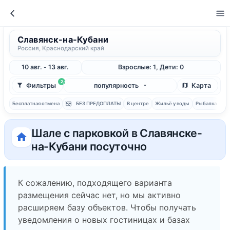
Славянск-на-Кубани
Россия, Краснодарский край
10 авг. - 13 авг.
Взрослые: 1, Дети: 0
2
Фильтры
популярность
Карта
Бесплатная отмена
БЕЗ ПРЕДОПЛАТЫ
В центре
Жильё у воды
Рыбалка
С 
Шале с парковкой в Славянске-
на-Кубани посуточно
К сожалению, подходящего варианта
размещения сейчас нет, но мы активно
расширяем базу объектов. Чтобы получать
уведомления о новых гостиницах и базах