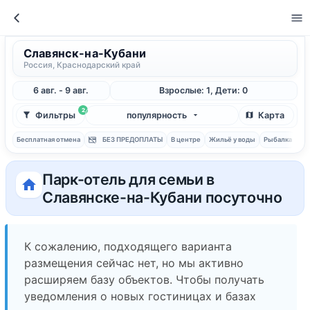
Славянск-на-Кубани
Россия, Краснодарский край
6 авг. - 9 авг.
Взрослые: 1, Дети: 0
2
Фильтры
популярность
Карта
Бесплатная отмена
БЕЗ ПРЕДОПЛАТЫ
В центре
Жильё у воды
Рыбалка
С 
Парк-отель для семьи в
Славянске-на-Кубани посуточно
К сожалению, подходящего варианта
размещения сейчас нет, но мы активно
расширяем базу объектов. Чтобы получать
уведомления о новых гостиницах и базах