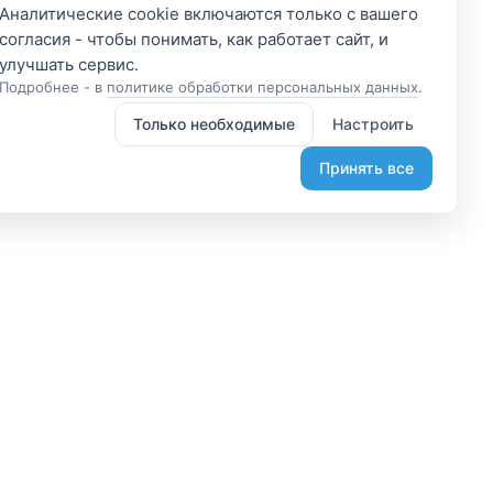
Аналитические cookie включаются только с вашего
согласия - чтобы понимать, как работает сайт, и
Подробнее - в
политике обработки персональных данных
.
Только необходимые
Настроить
Принять все
 участником
Подпишитесь и получите
доступ к эксклюзивным
яетесь владельцем? А
предложениям
организовывайте туры
Введите свой электронный
лаете, что-то интересное?
адрес, чтобы получить доступ к
жем помочь вам в этом.
скидкам только для подписчиков.
диняйтесь.