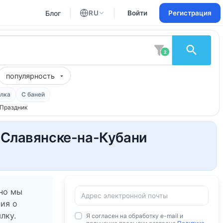
Блог
RU
Войти
Регистрация
Английский
Русский
2
популярность
лка
С баней
Праздник
в Славянске-на-Кубани
 но мы
ия о
лку.
Я согласен на обработку e-mail и