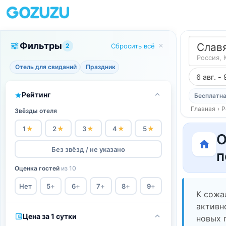
Фильтры
Слав
2
Сбросить всё
Россия, 
Отель для свиданий
Праздник
6 авг. - 
Рейтинг
Бесплатна
Главная
›
Р
Звёзды отеля
1
★
2
★
3
★
4
★
5
★
О
Без звёзд / не указано
п
Оценка гостей
из 10
Нет
5
+
6
+
7
+
8
+
9
+
К сожа
активн
Цена за 1 сутки
новых 