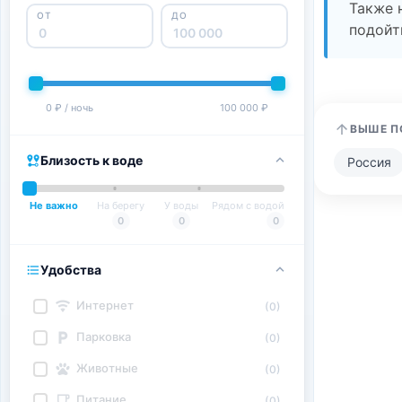
Также 
ОТ
ДО
подойт
0 ₽ / ночь
100 000 ₽
ВЫШЕ П
Близость к воде
Россия
Не важно
На берегу
У воды
Рядом с водой
0
0
0
Удобства
Интернет
(0)
Парковка
(0)
Животные
(0)
Питание
(0)