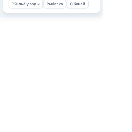
Жильё у воды
Рыбалка
С баней
Информаци
О нас
Как мы работ
Условия испо