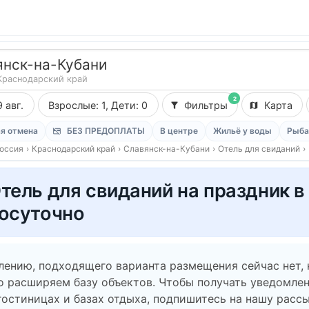
янск-на-Кубани
Краснодарский край
2
9 авг.
Взрослые: 1, Дети: 0
Фильтры
Карта
я отмена
БЕЗ ПРЕДОПЛАТЫ
В центре
Жильё у воды
Рыба
оссия
›
Краснодарский край
›
Славянск-на-Кубани
›
Отель для свиданий
›
тель для свиданий на праздник 
осуточно
лению, подходящего варианта размещения сейчас нет,
о расширяем базу объектов. Чтобы получать уведомлен
гостиницах и базах отдыха, подпишитесь на нашу рассы