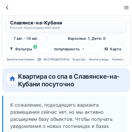
Славянск-на-Кубани
Россия, Краснодарский край
7 авг. - 10 авг.
Взрослые: 1, Дети: 0
2
Фильтры
популярность
Карта
Бесплатная отмена
БЕЗ ПРЕДОПЛАТЫ
В центре
Жильё у воды
Рыбалка
С 
Квартира со спа в Славянске-на-
Кубани посуточно
К сожалению, подходящего варианта
размещения сейчас нет, но мы активно
расширяем базу объектов. Чтобы получать
уведомления о новых гостиницах и базах