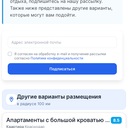
отдыха, подпишитесь на нашу рассылку.
Также ниже представлены другие варианты,
которые могут вам подойти.
Я согласен на обработку e-mail и получение рассылки
согласно
Политике конфиденциальности
Подписаться
Другие варианты размещения
в радиусе 100 км
Апартаменты с большой кроватью на Зиповской
2
38
м
·
2 гостя
8.5
Квартира
Квартира
·
Краснодар