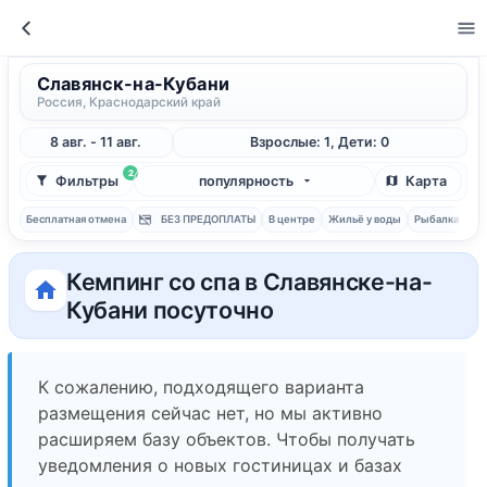
Славянск-на-Кубани
Россия, Краснодарский край
8 авг. - 11 авг.
Взрослые: 1, Дети: 0
2
Фильтры
популярность
Карта
Бесплатная отмена
БЕЗ ПРЕДОПЛАТЫ
В центре
Жильё у воды
Рыбалка
С 
Кемпинг со спа в Славянске-на-
Кубани посуточно
К сожалению, подходящего варианта
размещения сейчас нет, но мы активно
расширяем базу объектов. Чтобы получать
уведомления о новых гостиницах и базах