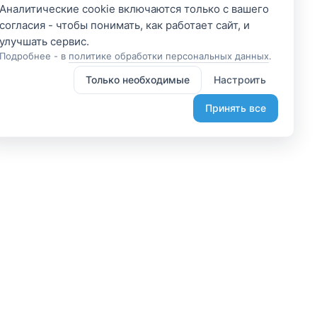
Аналитические cookie включаются только с вашего
согласия - чтобы понимать, как работает сайт, и
Подробнее - в
политике обработки персональных данных
.
Только необходимые
Настроить
Принять все
 участником
Подпишитесь и получите
доступ к эксклюзивным
яетесь владельцем? А
предложениям
организовывайте туры
Введите свой электронный
лаете, что-то интересное?
адрес, чтобы получить доступ к
жем помочь вам в этом.
скидкам только для подписчиков.
диняйтесь.