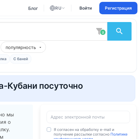
Блог
RU
Войти
Регистрация
Английский
Русский
2
популярность
лка
С баней
на-Кубани посуточно
 но мы
ия о
лку.
Я согласен на обработку e-mail и
получение рассылки согласно
Политике
ам
конфиденциальности