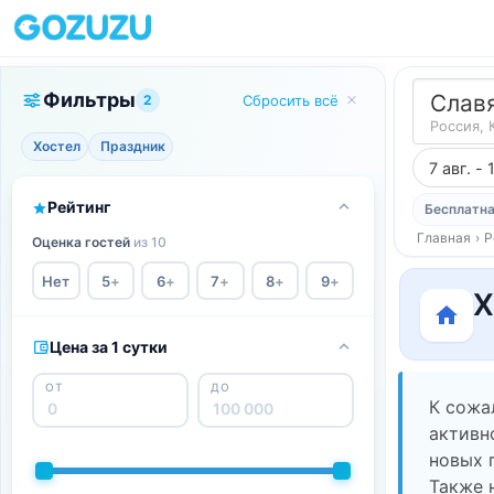
Фильтры
Слав
2
Сбросить всё
Россия, 
Хостел
Праздник
7 авг. - 
Рейтинг
Бесплатна
Главная
›
Р
Оценка гостей
из 10
Нет
5
+
6
+
7
+
8
+
9
+
Х
Цена за 1 сутки
ОТ
ДО
К сожа
активн
новых 
Также 