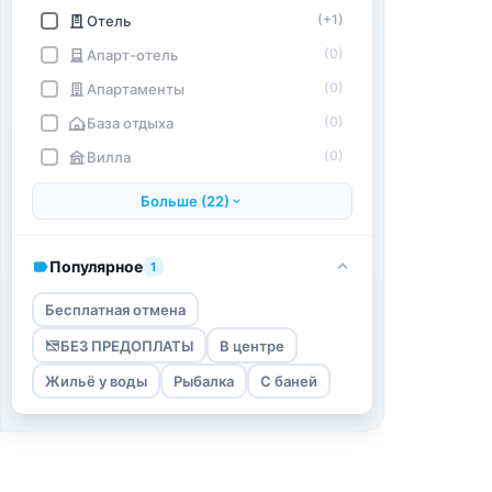
(+1)
Отель
(0)
Апарт-отель
(0)
Апартаменты
(0)
База отдыха
(0)
Вилла
Больше (22)
Популярное
1
Бесплатная отмена
БЕЗ ПРЕДОПЛАТЫ
В центре
Жильё у воды
Рыбалка
С баней