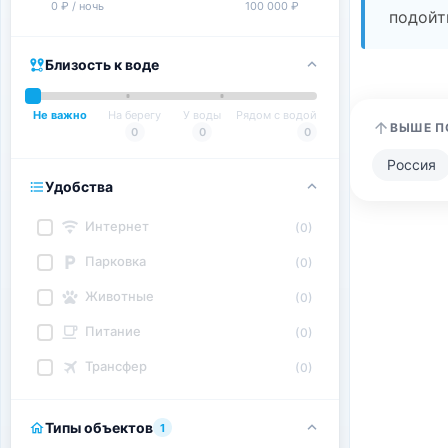
0 ₽ / ночь
100 000 ₽
подойт
Близость к воде
Не важно
На берегу
У воды
Рядом с водой
ВЫШЕ П
0
0
0
Россия
Удобства
Интернет
(0)
Парковка
(0)
Животные
(0)
Питание
(0)
Трансфер
(0)
Типы объектов
1