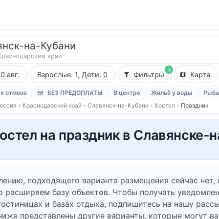
янск-на-Кубани
Краснодарский край
2
10 авг.
Взрослые: 1, Дети: 0
Фильтры
Карта
я отмена
БЕЗ ПРЕДОПЛАТЫ
В центре
Жильё у воды
Рыба
оссия
›
Краснодарский край
›
Славянск-на-Кубани
›
Хостел
›
Праздник
остел на праздник в Славянске-
лению, подходящего варианта размещения сейчас нет,
о расширяем базу объектов. Чтобы получать уведомлен
гостиницах и базах отдыха, подпишитесь на нашу рассы
ниже представлены другие варианты, которые могут в