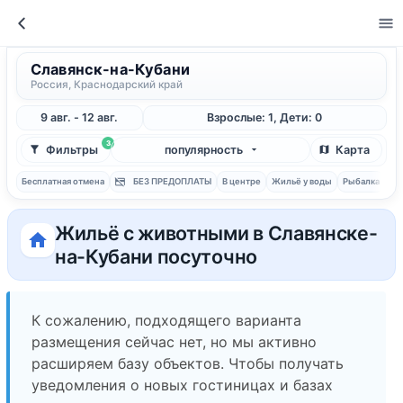
Славянск-на-Кубани
Россия, Краснодарский край
9 авг. - 12 авг.
Взрослые: 1, Дети: 0
3
Фильтры
популярность
Карта
Бесплатная отмена
БЕЗ ПРЕДОПЛАТЫ
В центре
Жильё у воды
Рыбалка
С 
Жильё с животными в Славянске-
на-Кубани посуточно
К сожалению, подходящего варианта
размещения сейчас нет, но мы активно
расширяем базу объектов. Чтобы получать
уведомления о новых гостиницах и базах