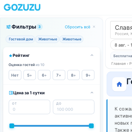
Фильтры
Слав
3
Сбросить всё
Россия, 
Гостевой дом
Животные
Животные
8 авг. - 
Рейтинг
Бесплатна
Главная
›
Р
Оценка гостей
из 10
Нет
5
+
6
+
7
+
8
+
9
+
Г
Цена за 1 сутки
ОТ
ДО
К сожа
активн
новых 
Также 