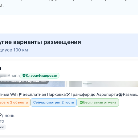
и.
угие варианты размещения
диусе 100 км
a
ость
дом
·
Анапа
Классифицирован
ный номер с 1 кроватью
ный Wifi
Бесплатная Парковка
Трансфер до Аэропорта
Размещ
всего 2 объекта
Сейчас смотрят 2 гостя
Бесплатная отмена
₽
/ ночь
го
ый