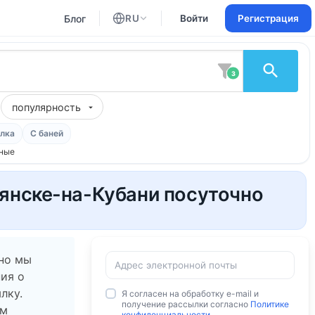
Блог
RU
Войти
Регистрация
Английский
Русский
3
популярность
лка
С баней
ные
янске-на-Кубани посуточно
 но мы
ия о
лку.
Я согласен на обработку e-mail и
получение рассылки согласно
Политике
ам
конфиденциальности