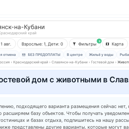
янск-на-Кубани
Краснодарский край
3
11 авг.
Взрослые: 1, Дети: 0
Фильтры
Карта
я отмена
БЕЗ ПРЕДОПЛАТЫ
В центре
Жильё у воды
Рыба
оссия
›
Краснодарский край
›
Славянск-на-Кубани
›
Гостевой дом
›
Живот
остевой дом с животными в Слав
лению, подходящего варианта размещения сейчас нет,
о расширяем базу объектов. Чтобы получать уведомлен
гостиницах и базах отдыха, подпишитесь на нашу рассы
ниже представлены другие варианты, которые могут в