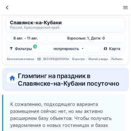
Славянск-на-Кубани
Россия, Краснодарский край
8 авг. - 11 авг.
Взрослые: 1, Дети: 0
2
Фильтры
популярность
Карта
Бесплатная отмена
БЕЗ ПРЕДОПЛАТЫ
В центре
Жильё у воды
Рыбалка
С 
Глэмпинг на праздник в
Славянске-на-Кубани посуточно
К сожалению, подходящего варианта
размещения сейчас нет, но мы активно
расширяем базу объектов. Чтобы получать
уведомления о новых гостиницах и базах