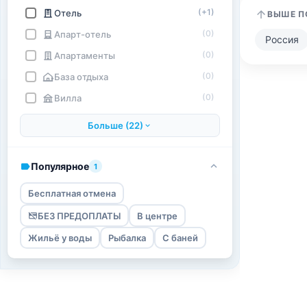
(+1)
Отель
ВЫШЕ П
(0)
Апарт-отель
Россия
(0)
Апартаменты
(0)
База отдыха
(0)
Вилла
Больше (22)
Популярное
1
Бесплатная отмена
БЕЗ ПРЕДОПЛАТЫ
В центре
Жильё у воды
Рыбалка
С баней