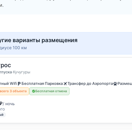
и.
угие варианты размещения
диусе 100 км
трос
остя
отпуска
тпуска
·
Кучугуры
ный Wifi
Бесплатная Парковка
Трансфер до Аэропорта
Размещ
всего 3 объекта
Бесплатная отмена
₽
/ ночь
его
ый