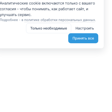
Аналитические cookie включаются только с вашего
согласия - чтобы понимать, как работает сайт, и
Подробнее - в
политике обработки персональных данных
.
Только необходимые
Настроить
Принять все
 участником
Подпишитесь и получите
доступ к эксклюзивным
яетесь владельцем? А
предложениям
организовывайте туры
Введите свой электронный
лаете, что-то интересное?
адрес, чтобы получить доступ к
жем помочь вам в этом.
скидкам только для подписчиков.
диняйтесь.