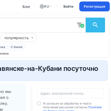
Блог
RU
Войти
Регистрация
Английский
Русский
2
популярность
лка
С баней
ковка
лавянске-на-Кубани посуточно
 но мы
ия о
лку.
Я согласен на обработку e-mail и
получение рассылки согласно
Политике
ам
конфиденциальности