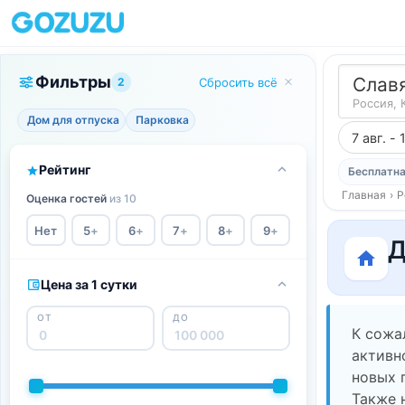
Фильтры
Слав
2
Сбросить всё
Россия, 
Дом для отпуска
Парковка
7 авг. - 
Рейтинг
Бесплатна
Главная
›
Р
Оценка гостей
из 10
Нет
5
+
6
+
7
+
8
+
9
+
Д
Цена за 1 сутки
ОТ
ДО
К сожа
активн
новых 
Также 