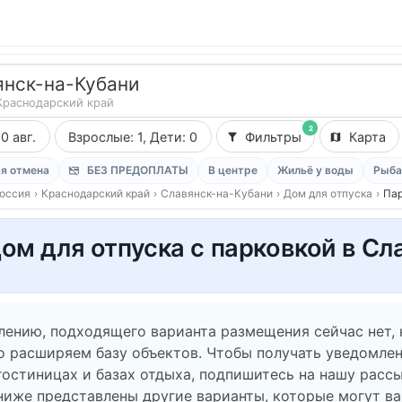
янск-на-Кубани
Краснодарский край
2
10 авг.
Взрослые: 1, Дети: 0
Фильтры
Карта
я отмена
БЕЗ ПРЕДОПЛАТЫ
В центре
Жильё у воды
Рыба
оссия
›
Краснодарский край
›
Славянск-на-Кубани
›
Дом для отпуска
›
Пар
ом для отпуска с парковкой в С
лению, подходящего варианта размещения сейчас нет,
о расширяем базу объектов. Чтобы получать уведомлен
гостиницах и базах отдыха, подпишитесь на нашу рассы
ниже представлены другие варианты, которые могут в