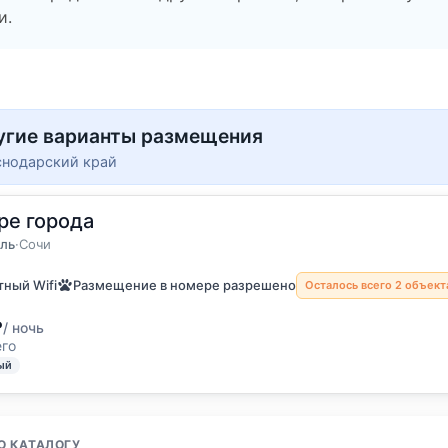
и.
угие варианты размещения
снодарский край
ре города
остя
местный номер
ль
·
Сочи
ный Wifi
Размещение в номере разрешено
Осталось всего 2 объект
₽
/ ночь
его
ый
О КАТАЛОГУ