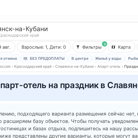
янск-на-Кубани
Краснодарский край
2
9 авг.
Взрослые: 1, Дети: 0
Фильтры
Карта
я отмена
БЕЗ ПРЕДОПЛАТЫ
В центре
Жильё у воды
Рыба
оссия
›
Краснодарский край
›
Славянск-на-Кубани
›
Апарт-отель
›
Праздн
парт-отель на праздник в Славя
лению, подходящего варианта размещения сейчас нет,
о расширяем базу объектов. Чтобы получать уведомлен
гостиницах и базах отдыха, подпишитесь на нашу рассы
ниже представлены другие варианты, которые могут в