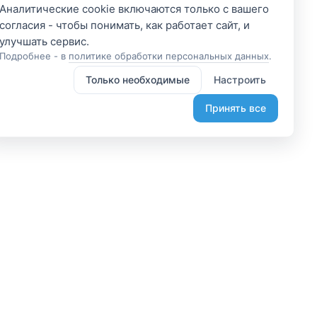
Аналитические cookie включаются только с вашего
согласия - чтобы понимать, как работает сайт, и
Подробнее - в
политике обработки персональных данных
.
Только необходимые
Настроить
Принять все
 участником
Подпишитесь и получите
доступ к эксклюзивным
яетесь владельцем? А
предложениям
организовывайте туры
Введите свой электронный
лаете, что-то интересное?
адрес, чтобы получить доступ к
жем помочь вам в этом.
скидкам только для подписчиков.
диняйтесь.