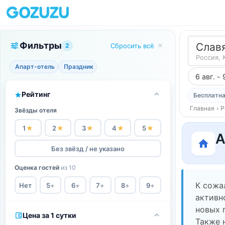
Фильтры
Слав
2
Сбросить всё
Россия, 
Апарт-отель
Праздник
6 авг. - 
Рейтинг
Бесплатна
Главная
›
Р
Звёзды отеля
1
★
2
★
3
★
4
★
5
★
А
Без звёзд / не указано
Оценка гостей
из 10
К сожа
Нет
5
+
6
+
7
+
8
+
9
+
активн
новых 
Цена за 1 сутки
Также 