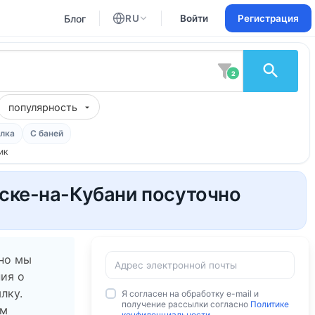
Блог
RU
Войти
Регистрация
Английский
Русский
2
популярность
лка
С баней
ик
нске-на-Кубани посуточно
 но мы
ия о
лку.
Я согласен на обработку e-mail и
получение рассылки согласно
Политике
ам
конфиденциальности