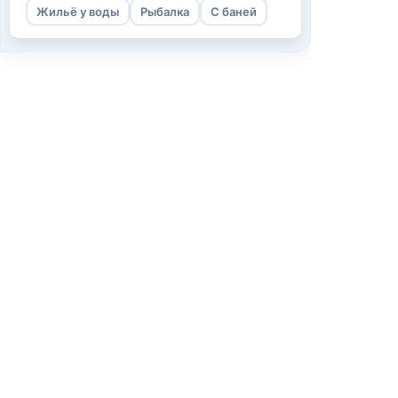
Жильё у воды
Рыбалка
С баней
Информаци
О нас
Как мы работ
Условия испо