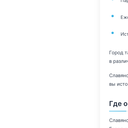
Па
Еж
Ис
Город т
в разли
Славянс
вы исто
Где 
Славянс