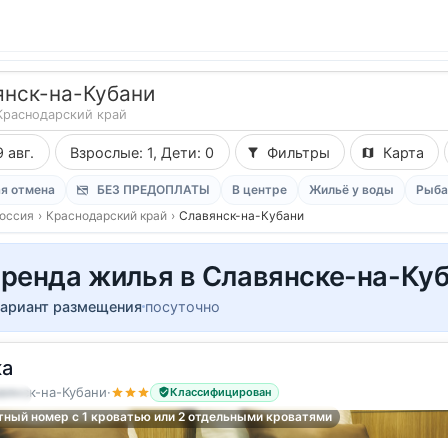
янск-на-Кубани
Краснодарский край
9 авг.
Взрослые: 1, Дети: 0
Фильтры
Карта
я отмена
БЕЗ ПРЕДОПЛАТЫ
В центре
Жильё у воды
Рыба
оссия
›
Краснодарский край
›
Славянск-на-Кубани
ренда жилья в Славянске-на-Ку
вариант размещения
посуточно
ка
вянск-на-Кубани
·
Классифицирован
остя
ный номер с 1 кроватью или 2 отдельными кроватями