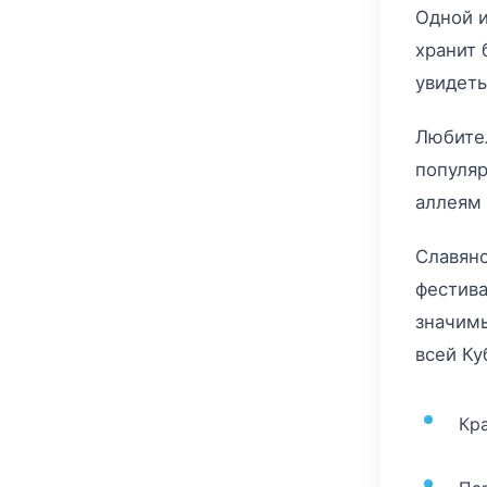
Одной и
хранит 
увидеть
Любител
популяр
аллеям
Славянс
фестива
значимы
всей Ку
Кр