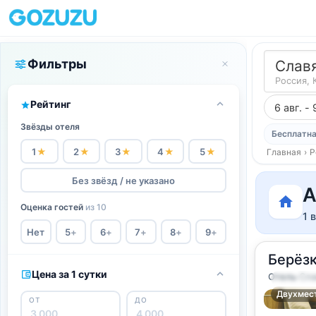
Фильтры
Слав
Россия, 
Рейтинг
6 авг. - 
Звёзды отеля
Бесплатна
1
★
2
★
3
★
4
★
5
★
Главная
›
Р
Без звёзд / не указано
А
Оценка гостей
из 10
1 
Нет
5
+
6
+
7
+
8
+
9
+
Берёз
Цена за 1 сутки
Отель
·
Сла
2
20
м
·
3 г
Двухмест
ОТ
ДО