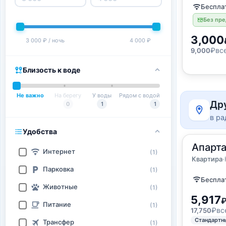
Бесплат
Без пр
3,000
3 000 ₽ / ночь
4 000 ₽
₽
вс
9,000
Близость к воде
Не важно
На берегу
У воды
Рядом с водой
Др
0
1
1
в ра
Удобства
2
Апарта
38
м
·
2 г
Интернет
(1)
Квартир
Квартира
·
Парковка
(1)
Бесплат
Животные
(1)
5,917
Питание
(1)
₽
вс
17,750
Стандартн
Трансфер
(1)