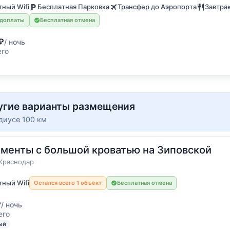
ный Wifi
Бесплатная Парковка
Трансфер до Аэропорта
Завтра
едоплаты
Бесплатная отмена
₽
/ ночь
его
угие варианты размещения
диусе 100 км
менты с большой кроватью на Зиповской
остя
а
Краснодар
ный Wifi
Остался всего 1 объект
Бесплатная отмена
₽
/ ночь
его
ый