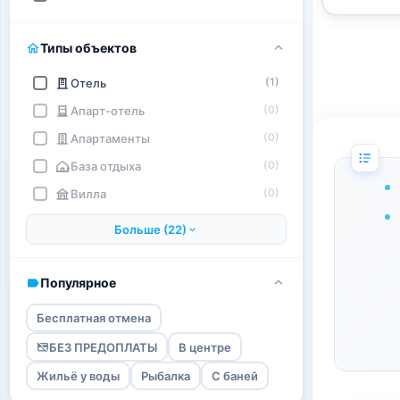
Типы объектов
(1)
Отель
(0)
Апарт-отель
(0)
Апартаменты
(0)
База отдыха
(0)
Вилла
Больше (22)
Популярное
Бесплатная отмена
БЕЗ ПРЕДОПЛАТЫ
В центре
Жильё у воды
Рыбалка
С баней