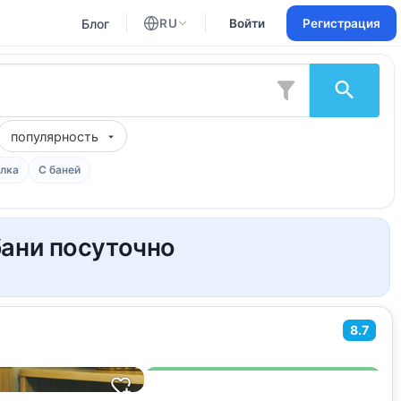
Блог
RU
Войти
Регистрация
Английский
Русский
популярность
лка
С баней
бани посуточно
8.7