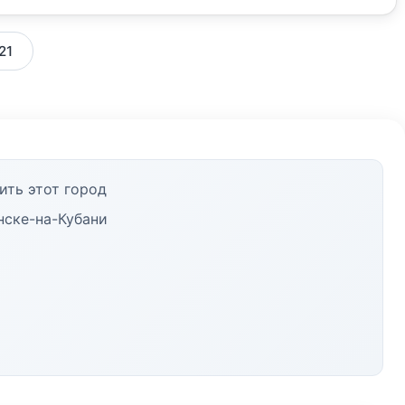
21
ить этот город
нске-на-Кубани