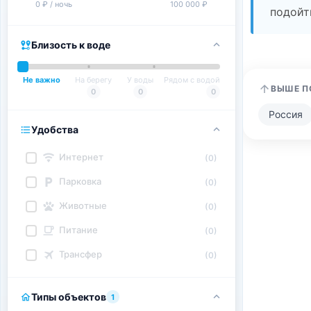
0 ₽ / ночь
100 000 ₽
подойт
Близость к воде
Не важно
На берегу
У воды
Рядом с водой
ВЫШЕ П
0
0
0
Россия
Удобства
Интернет
(0)
Парковка
(0)
Животные
(0)
Питание
(0)
Трансфер
(0)
Типы объектов
1