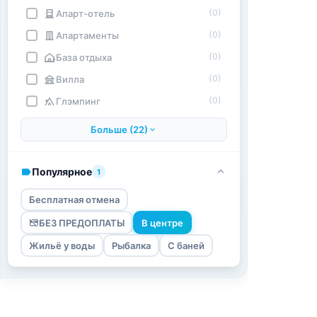
(0)
Апарт-отель
(0)
Апартаменты
(0)
База отдыха
(0)
Вилла
(0)
Глэмпинг
Больше (22)
Популярное
1
Бесплатная отмена
БЕЗ ПРЕДОПЛАТЫ
В центре
Жильё у воды
Рыбалка
С баней