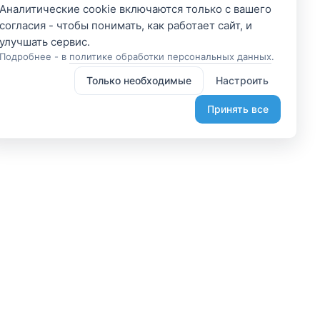
Аналитические cookie включаются только с вашего
согласия - чтобы понимать, как работает сайт, и
Подробнее - в
политике обработки персональных данных
.
Только необходимые
Настроить
Принять все
 участником
Подпишитесь и получите
доступ к эксклюзивным
яетесь владельцем? А
предложениям
организовывайте туры
Введите свой электронный
лаете, что-то интересное?
адрес, чтобы получить доступ к
жем помочь вам в этом.
скидкам только для подписчиков.
диняйтесь.