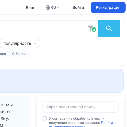
Блог
RU
Войти
Регистрация
Английский
Русский
2
популярность
лка
С баней
 но мы
ия о
лку.
Я согласен на обработку e-mail и
получение рассылки согласно
Политике
ам
конфиденциальности