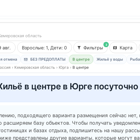
Кемеровская область
2
9 авг.
Взрослые: 1, Дети: 0
Фильтры
Карта
я отмена
БЕЗ ПРЕДОПЛАТЫ
В центре
Жильё у воды
Рыба
оссия
›
Кемеровская область
›
Юрга
›
В центре
ильё в центре в Юрге посуточно
лению, подходящего варианта размещения сейчас нет,
о расширяем базу объектов. Чтобы получать уведомлен
гостиницах и базах отдыха, подпишитесь на нашу рассы
ниже представлены другие варианты, которые могут в