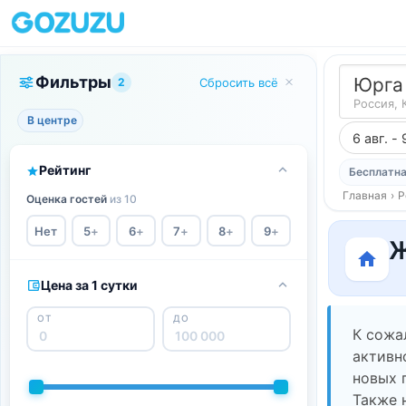
Фильтры
Юрга
2
Сбросить всё
Россия, 
В центре
6 авг. - 
Рейтинг
Бесплатна
Главная
›
Р
Оценка гостей
из 10
Нет
5
+
6
+
7
+
8
+
9
+
Ж
Цена за 1 сутки
ОТ
ДО
К сожа
активн
новых 
Также 