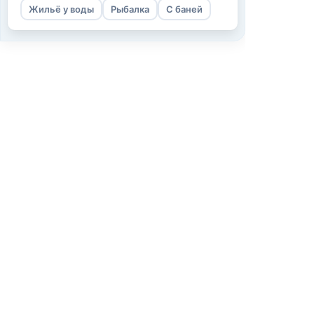
Жильё у воды
Рыбалка
С баней
Информаци
О нас
Как мы работ
Условия испо