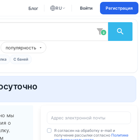
Блог
RU
Войти
Регистрация
Английский
Русский
2
популярность
лка
С баней
посуточно
 но мы
ия о
лку.
Я согласен на обработку e-mail и
получение рассылки согласно
Политике
ам
конфиденциальности