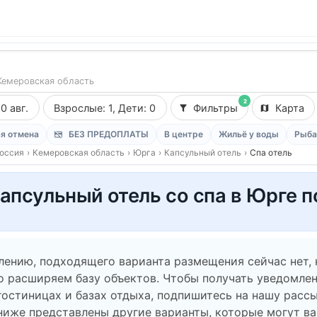
Кемеровская область
2
10 авг.
Взрослые: 1, Дети: 0
Фильтры
Карта
я отмена
БЕЗ ПРЕДОПЛАТЫ
В центре
Жильё у воды
Рыба
оссия
›
Кемеровская область
›
Юрга
›
Капсульный отель
›
Спа отель
апсульный отель со спа в Юрге 
лению, подходящего варианта размещения сейчас нет,
о расширяем базу объектов. Чтобы получать уведомлен
гостиницах и базах отдыха, подпишитесь на нашу рассы
ниже представлены другие варианты, которые могут в