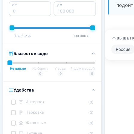
подойт
ОТ
ДО
0 ₽ / ночь
100 000 ₽
ВЫШЕ П
Россия
Близость к воде
Не важно
На берегу
У воды
Рядом с водой
0
0
0
Удобства
Интернет
(0)
Парковка
(0)
Животные
(0)
Питание
(0)