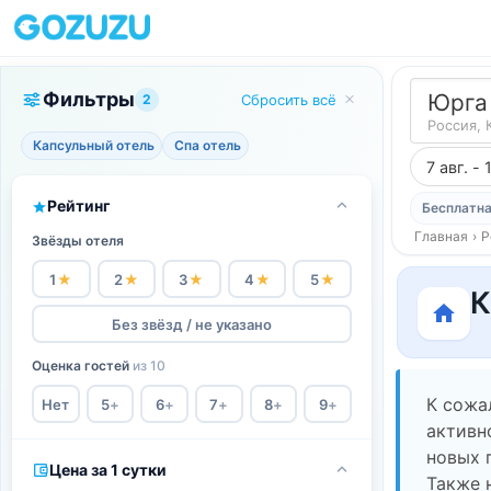
Фильтры
Юрга
2
Сбросить всё
Россия, 
Капсульный отель
Спа отель
7 авг. - 
Рейтинг
Бесплатна
Главная
›
Р
Звёзды отеля
1
★
2
★
3
★
4
★
5
★
К
Без звёзд / не указано
Оценка гостей
из 10
К сожа
Нет
5
+
6
+
7
+
8
+
9
+
активн
новых 
Цена за 1 сутки
Также 