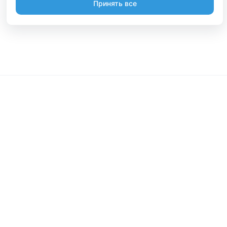
Принять все
Информация
Будьте вместе
Русский
Стать участником
Вы являетесь владельцем? А может организовывайте
туры или делаете, что-то интересное? Мы сможем
помочь вам в этом. Присоединяйтесь.