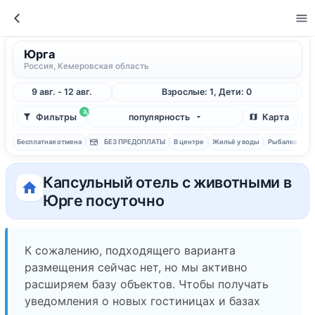
Юрга
Россия, Кемеровская область
9 авг. - 12 авг.
Взрослые: 1, Дети: 0
3
Фильтры
популярность
Карта
Бесплатная отмена
БЕЗ ПРЕДОПЛАТЫ
В центре
Жильё у воды
Рыбалка
С 
Капсульный отель с животными в
Юрге посуточно
К сожалению, подходящего варианта
размещения сейчас нет, но мы активно
расширяем базу объектов. Чтобы получать
уведомления о новых гостиницах и базах