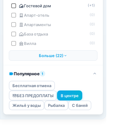
(+1)
Гостевой дом
(0)
Апарт-отель
(0)
Апартаменты
(0)
База отдыха
(0)
Вилла
Больше (22)
Популярное
1
Бесплатная отмена
БЕЗ ПРЕДОПЛАТЫ
В центре
Жильё у воды
Рыбалка
С баней