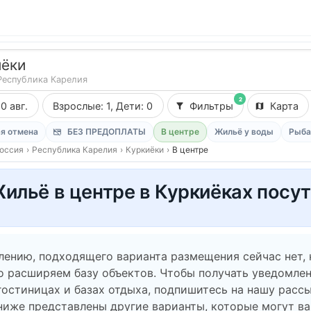
иёки
Республика Карелия
2
10 авг.
Взрослые: 1, Дети: 0
Фильтры
Карта
я отмена
БЕЗ ПРЕДОПЛАТЫ
В центре
Жильё у воды
Рыба
оссия
›
Республика Карелия
›
Куркиёки
›
В центре
ильё в центре в Куркиёках посу
лению, подходящего варианта размещения сейчас нет,
о расширяем базу объектов. Чтобы получать уведомлен
гостиницах и базах отдыха, подпишитесь на нашу рассы
ниже представлены другие варианты, которые могут в