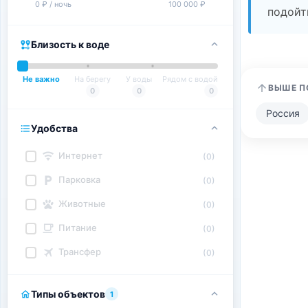
0 ₽ / ночь
100 000 ₽
подойт
Близость к воде
Не важно
На берегу
У воды
Рядом с водой
ВЫШЕ П
0
0
0
Россия
Удобства
Интернет
(0)
Парковка
(0)
Животные
(0)
Питание
(0)
Трансфер
(0)
Типы объектов
1