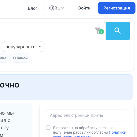
Блог
RU
Войти
Регистрация
Английский
Русский
2
популярность
лка
С баней
точно
 но мы
ия о
лку.
Я согласен на обработку e-mail и
получение рассылки согласно
Политике
ам
конфиденциальности