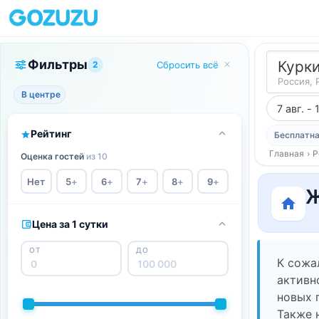
Фильтры
Курк
2
Сбросить всё
Россия, 
В центре
7 авг. - 
Рейтинг
Бесплатна
Главная
›
Р
Оценка гостей
из 10
Нет
5
+
6
+
7
+
8
+
9
+
Ж
Цена за 1 сутки
ОТ
ДО
К сожа
активн
новых 
Также 