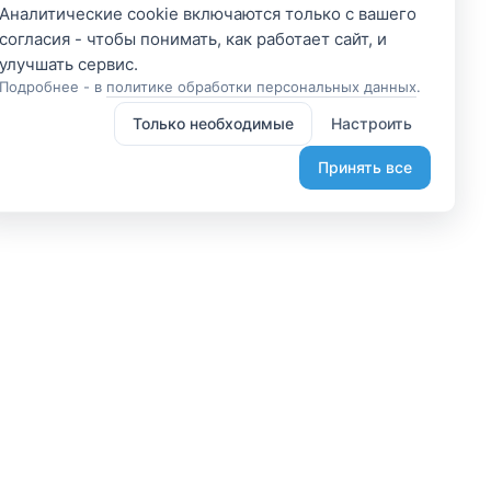
Аналитические cookie включаются только с вашего
согласия - чтобы понимать, как работает сайт, и
Подробнее - в
политике обработки персональных данных
.
Только необходимые
Настроить
Принять все
 участником
Подпишитесь и получите
доступ к эксклюзивным
яетесь владельцем? А
предложениям
организовывайте туры
Введите свой электронный
лаете, что-то интересное?
адрес, чтобы получить доступ к
жем помочь вам в этом.
скидкам только для подписчиков.
диняйтесь.