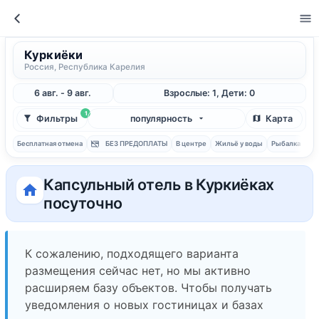
Куркиёки
Россия, Республика Карелия
6 авг. - 9 авг.
Взрослые: 1, Дети: 0
1
Фильтры
популярность
Карта
Бесплатная отмена
БЕЗ ПРЕДОПЛАТЫ
В центре
Жильё у воды
Рыбалка
С 
Капсульный отель в Куркиёках
посуточно
К сожалению, подходящего варианта
размещения сейчас нет, но мы активно
расширяем базу объектов. Чтобы получать
уведомления о новых гостиницах и базах