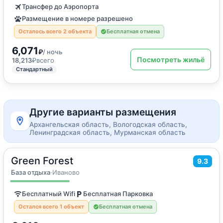
Трансфер до Аэропорта
Размещение в номере разрешено
Осталось всего 2 объекта
Бесплатная отмена
6,071
₽
/ ночь
Посмотреть жильё
18,213
₽
всего
Стандартный
Другие варианты размещения
Архангельская область, Вологодская область,
Ленинградская область, Мурманская область
Green Forest
2
28
м
·
4 гостя
9.3
Дом для отпуска
База отдыха
·
Иваново
Бесплатный Wifi
Бесплатная Парковка
Остался всего 1 объект
Бесплатная отмена