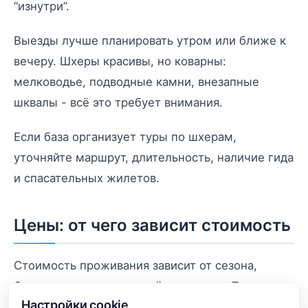
“изнутри”.
Выезды лучше планировать утром или ближе к
вечеру. Шхеры красивы, но коварны:
мелководье, подводные камни, внезапные
шквалы - всё это требует внимания.
Если база организует туры по шхерам,
уточняйте маршрут, длительность, наличие гида
и спасательных жилетов.
Цены: от чего зависит стоимость
Стоимость проживания зависит от сезона,
близости к воде и включённых услуг. Первая
Настройки cookie
линия почти всегда дороже, особенно летом.