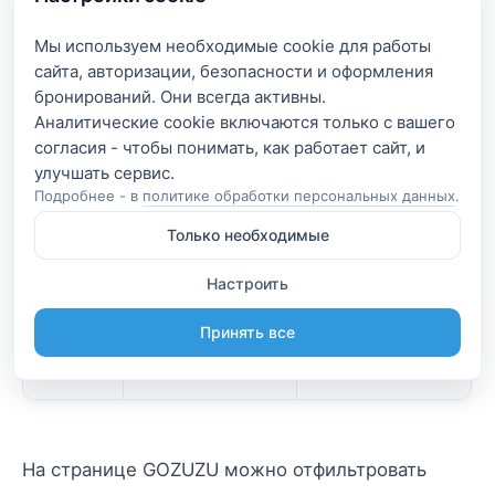
Мы используем необходимые cookie для работы
сайта, авторизации, безопасности и оформления
Сезон
Домик 2–4
Домик 6–8
бронирований. Они всегда активны.
чел., ₽/сутки
чел., ₽/сутки
Аналитические cookie включаются только с вашего
согласия - чтобы понимать, как работает сайт, и
Весна
5000-12000
9000 – 20000
/
Подробнее - в
политике обработки персональных данных
.
осень
Только необходимые
Лето
8000 – 17000
14000 –
Настроить
30000
Принять все
Зима
6000 – 14000
10000 – 25000
На странице GOZUZU можно отфильтровать