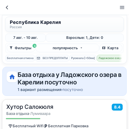
Республика Карелия
Россия
7 авг. - 10 авг.
Взрослые: 1, Дети: 0
2
Фильтры
популярность
Карта
Бесплатная отмена
БЕЗ ПРЕДОПЛАТЫ
Рускеала [+50км]
Ладожское озеро
Ж
База отдыха у Ладожского озера в
Карелии посуточно
1 вариант размещения
посуточно
Хутор Салокюля
2
15
м
·
3 гостя
8.4
Двухместный номер с 1 кроватью
База отдыха
·
Лумиваара
Бесплатный Wifi
Бесплатная Парковка