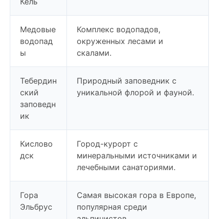
Кёль
Медовые
Комплекс водопадов,
водопад
окруженных лесами и
ы
скалами.
Тебердин
Природный заповедник с
ский
уникальной флорой и фауной.
заповедн
ик
Кислово
Город-курорт с
дск
минеральными источниками и
лечебными санаториями.
Гора
Самая высокая гора в Европе,
Эльбрус
популярная среди
альпинистов.