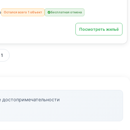
о
Остался всего 1 объект
Бесплатная отмена
Посмотреть жильё
 1
е достопримечательности