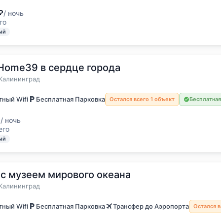
₽
/ ночь
го
ый
Home39 в сердце города
остя
а
Калининград
ный Wifi
Бесплатная Парковка
Остался всего 1 объект
Бесплатная
₽
/ ночь
его
ый
с музеем мирового океана
остя
а
Калининград
ный Wifi
Бесплатная Парковка
Трансфер до Аэропорта
Остался в