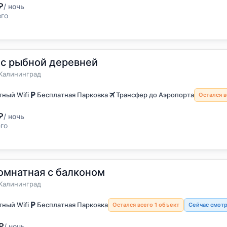
₽
/ ночь
его
 с рыбной деревней
остя
а
Калининград
ный Wifi
Бесплатная Парковка
Трансфер до Аэропорта
Остался в
₽
/ ночь
го
омнатная с балконом
остя
а
Калининград
ный Wifi
Бесплатная Парковка
Остался всего 1 объект
Сейчас смотр
₽
/ ночь