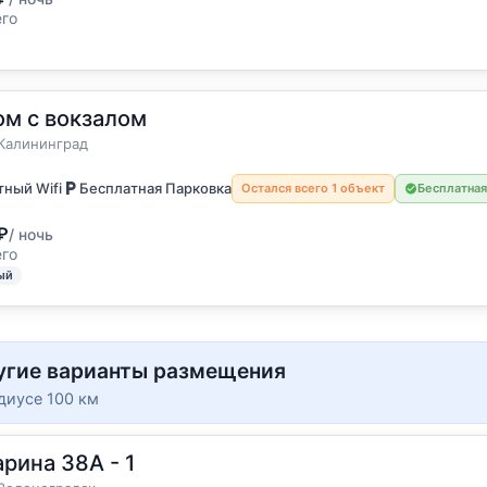
его
ом с вокзалом
остя
а
Калининград
ный Wifi
Бесплатная Парковка
Остался всего 1 объект
Бесплатная
₽
/ ночь
его
ый
угие варианты размещения
диусе 100 км
арина 38А - 1
остя
а