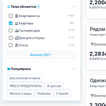
2,200
Типы объектов
1
₽
вс
6,600
(+6)
Апартаменты
(6)
Квартира
2
Рядом
33
м
·
4 г
(+1)
Гостевой дом
Квартир
Квартира
·
(+1)
Дом для отпуска
Бесплат
(+1)
Отель
2,283
Больше (22)
₽
все
6,849
Популярное
Бесплатная отмена
2
Однок
33
м
·
4 г
Квартир
БЕЗ ПРЕДОПЛАТЫ
В центре
Квартира
·
Жильё у воды
Рыбалка
С баней
Бесплат
2,300