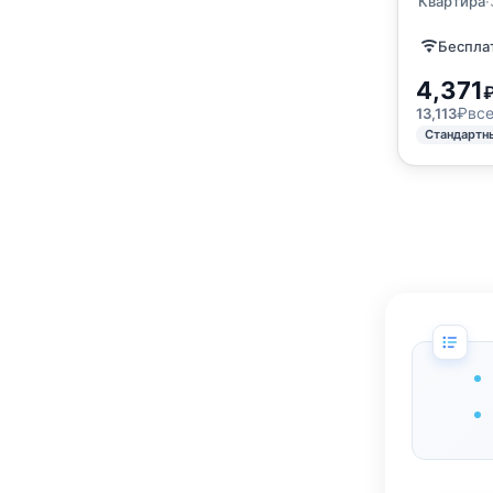
Квартира
·
Бесплат
4,371
₽
все
13,113
Стандартн