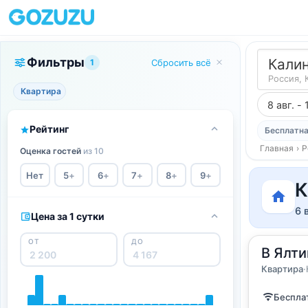
Фильтры
Кали
1
Сбросить всё
Россия, 
Квартира
8 авг. - 
Рейтинг
Бесплатна
Главная
›
Р
Оценка гостей
из 10
Нет
5
+
6
+
7
+
8
+
9
+
К
6 
Цена за 1 сутки
ОТ
ДО
2
В Ялти
35
м
·
3 г
Квартир
Квартира
·
Бесплат