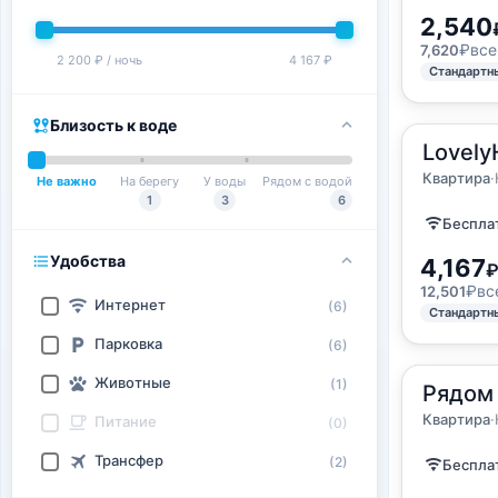
2,540
₽
все
7,620
2 200 ₽ / ночь
4 167 ₽
Стандартн
Близость к воде
2
Lovely
43
м
·
4 г
Квартир
Квартира
·
Не важно
На берегу
У воды
Рядом с водой
1
3
6
Бесплат
Удобства
4,167
₽
вс
12,501
Интернет
(6)
Стандартн
Парковка
(6)
Животные
(1)
2
Рядом 
25
м
·
2 г
Квартир
Квартира
·
Питание
(0)
Трансфер
(2)
Бесплат