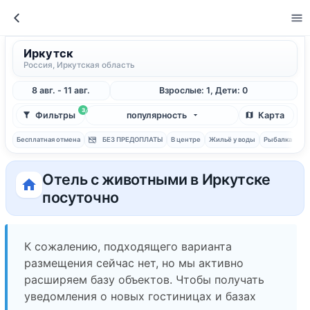
Иркутск
Россия, Иркутская область
8 авг. - 11 авг.
Взрослые: 1, Дети: 0
3
Фильтры
популярность
Карта
Бесплатная отмена
БЕЗ ПРЕДОПЛАТЫ
В центре
Жильё у воды
Рыбалка
С 
Отель с животными в Иркутске
посуточно
К сожалению, подходящего варианта
размещения сейчас нет, но мы активно
расширяем базу объектов. Чтобы получать
уведомления о новых гостиницах и базах