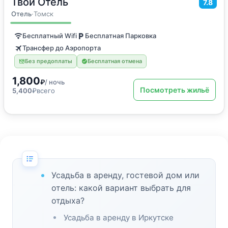
Твой Отель
15
м
·
2 гостя
7.8
Двухместный номер с 1 кроватью
Отель
·
Томск
Бесплатный Wifi
Бесплатная Парковка
Трансфер до Аэропорта
Без предоплаты
Бесплатная отмена
1,800
₽
/ ночь
Посмотреть жильё
5,400
₽
всего
Усадьба в аренду, гостевой дом или
отель: какой вариант выбрать для
отдыха?
Усадьба в аренду в Иркутске