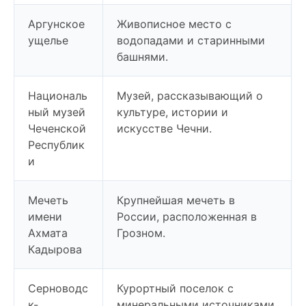
Аргунское
Живописное место с
ущелье
водопадами и старинными
башнями.
Националь
Музей, рассказывающий о
ный музей
культуре, истории и
Чеченской
искусстве Чечни.
Республик
и
Мечеть
Крупнейшая мечеть в
имени
России, расположенная в
Ахмата
Грозном.
Кадырова
Серноводс
Курортный поселок с
к-
минеральными источниками