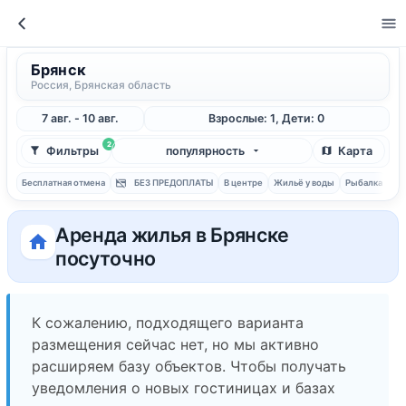
Брянск
Россия, Брянская область
7 авг. - 10 авг.
Взрослые: 1, Дети: 0
2
Фильтры
популярность
Карта
Бесплатная отмена
БЕЗ ПРЕДОПЛАТЫ
В центре
Жильё у воды
Рыбалка
С 
Аренда жилья в Брянске
посуточно
К сожалению, подходящего варианта
размещения сейчас нет, но мы активно
расширяем базу объектов. Чтобы получать
уведомления о новых гостиницах и базах