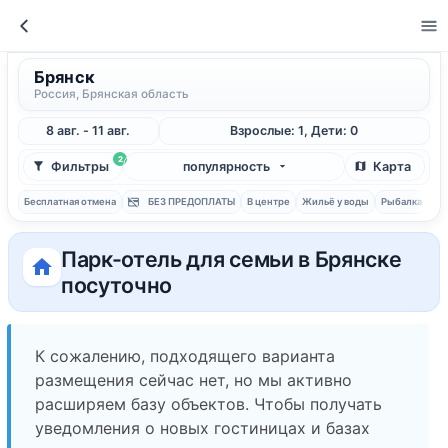
Брянск
Россия, Брянская область
8 авг. - 11 авг.
Взрослые: 1, Дети: 0
2
Фильтры
популярность
Карта
Бесплатная отмена
БЕЗ ПРЕДОПЛАТЫ
В центре
Жильё у воды
Рыбалка
С 
Парк-отель для семьи в Брянске
посуточно
К сожалению, подходящего варианта
размещения сейчас нет, но мы активно
расширяем базу объектов. Чтобы получать
уведомления о новых гостиницах и базах