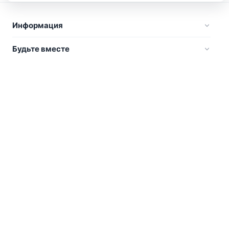
Информация
Будьте вместе
Русский
Стать участником
Вы являетесь владельцем? А может организовывайте
туры или делаете, что-то интересное? Мы сможем
помочь вам в этом. Присоединяйтесь.
Стать участником
Для отельеров
Поиск отелей и др. мест