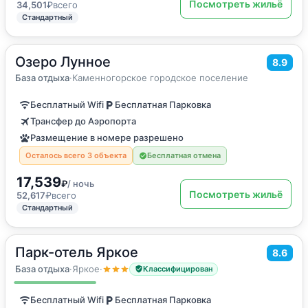
Посмотреть жильё
34,501
₽
всего
Стандартный
Озеро Лунное
2
150
м
·
до 8 гостей
8.9
Дом для отпуска
База отдыха
·
Каменногорское городское поселение
Бесплатный Wifi
Бесплатная Парковка
Трансфер до Аэропорта
Размещение в номере разрешено
Осталось всего 3 объекта
Бесплатная отмена
17,539
₽
/ ночь
Посмотреть жильё
52,617
₽
всего
Стандартный
Парк-отель Яркое
2
8.6
22
м
·
2 гостя
Двухместный номер с 1 кроватью или 2 отдельными кроватями
База отдыха
·
Яркое
·
Классифицирован
Бесплатный Wifi
Бесплатная Парковка