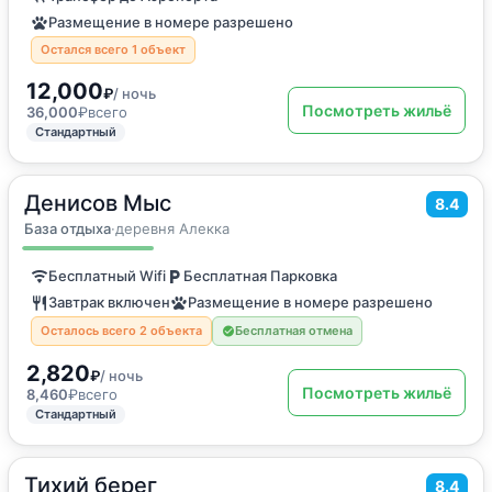
Размещение в номере разрешено
Остался всего 1 объект
12,000
₽
/ ночь
Посмотреть жильё
36,000
₽
всего
Стандартный
Денисов Мыс
2
16
м
·
3 гостя
8.4
Двухместный номер с 1 кроватью
База отдыха
·
деревня Алекка
Бесплатный Wifi
Бесплатная Парковка
Завтрак включен
Размещение в номере разрешено
Осталось всего 2 объекта
Бесплатная отмена
2,820
₽
/ ночь
Посмотреть жильё
8,460
₽
всего
Стандартный
Тихий берег
2
104
м
·
до 8 гостей
8.4