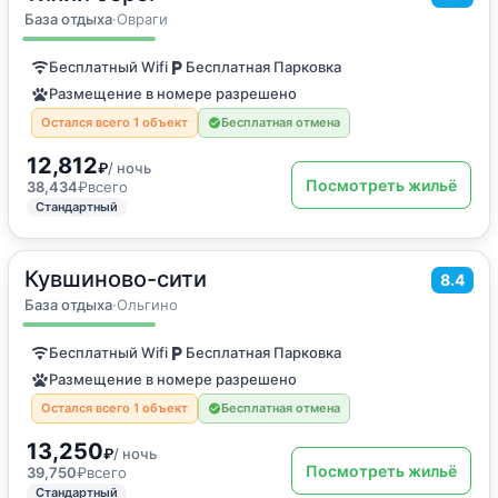
Дом для отпуска
База отдыха
·
Овраги
Бесплатный Wifi
Бесплатная Парковка
Размещение в номере разрешено
Остался всего 1 объект
Бесплатная отмена
12,812
₽
/ ночь
Посмотреть жильё
38,434
₽
всего
Стандартный
Кувшиново-сити
2
100
м
·
3 гостя
8.4
Дом для отпуска
База отдыха
·
Ольгино
Бесплатный Wifi
Бесплатная Парковка
Размещение в номере разрешено
Остался всего 1 объект
Бесплатная отмена
13,250
₽
/ ночь
Посмотреть жильё
39,750
₽
всего
Стандартный