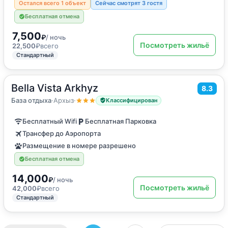
Остался всего 1 объект
Сейчас смотрят 3 гостя
Бесплатная отмена
7,500
₽
/ ночь
Посмотреть жильё
22,500
₽
всего
Стандартный
Bella Vista Arkhyz
2
8.3
48
м
·
до 6 гостей
Шале
База отдыха
·
Архыз
·
Классифицирован
Бесплатный Wifi
Бесплатная Парковка
Трансфер до Аэропорта
Размещение в номере разрешено
Бесплатная отмена
14,000
₽
/ ночь
Посмотреть жильё
42,000
₽
всего
Стандартный