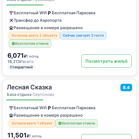
Бесплатный Wifi
Бесплатная Парковка
Трансфер до Аэропорта
Размещение в номере разрешено
Осталось всего 2 объекта
Сейчас смотрят 2 гостя
Бесплатная отмена
6,071
₽
/ ночь
Посмотреть жильё
18,213
₽
всего
Стандартный
Лесная Сказка
2
130
м
·
до 10 гостей
8.4
Дом для отпуска
База отдыха
·
Сертолово
Бесплатный Wifi
Бесплатная Парковка
Размещение в номере разрешено
Остался всего 1 объект
Бесплатная отмена
11,501
₽
/ ночь