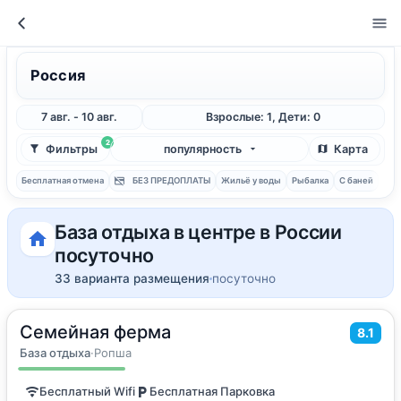
Россия
7 авг. - 10 авг.
Взрослые: 1, Дети: 0
2
Фильтры
популярность
Карта
Бесплатная отмена
БЕЗ ПРЕДОПЛАТЫ
Жильё у воды
Рыбалка
С баней
База отдыха в центре в России
посуточно
33 варианта размещения
посуточно
Семейная ферма
2
54
м
·
до 5 гостей
8.1
Двухэтажный номер
База отдыха
·
Ропша
Бесплатный Wifi
Бесплатная Парковка