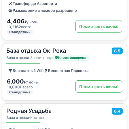
Трансфер до Аэропорта
Размещение в номере разрешено
4,406
₽
/ ночь
Посмотреть жильё
13,216
₽
всего
Стандартный
База отдыха Ок-Река
2
8.5
24
м
·
3 гостя
Двухместный номер с 1 кроватью
База отдыха
·
Звенигород
Классифицирован
Бесплатный Wifi
Бесплатная Парковка
6,000
₽
/ ночь
Посмотреть жильё
18,000
₽
всего
Стандартный
Родная Усадьба
2
30
м
·
4 гостя
8.4
Дом для отпуска
База отдыха
·
Кротово