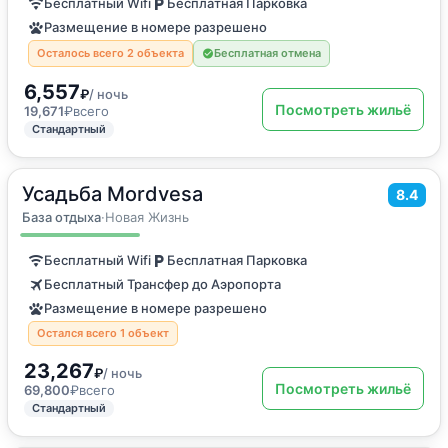
Бесплатный Wifi
Бесплатная Парковка
Размещение в номере разрешено
Осталось всего 2 объекта
Бесплатная отмена
6,557
₽
/ ночь
Посмотреть жильё
19,671
₽
всего
Стандартный
Усадьба Mordvesa
2
28
м
·
2 гостя
8.4
Бунгало
База отдыха
·
Новая Жизнь
Бесплатный Wifi
Бесплатная Парковка
Бесплатный Трансфер до Аэропорта
Размещение в номере разрешено
Остался всего 1 объект
23,267
₽
/ ночь
Посмотреть жильё
69,800
₽
всего
Стандартный