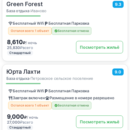
Green Forest
2
28
м
·
4 гостя
9.3
Дом для отпуска
База отдыха
·
Иваново
Бесплатный Wifi
Бесплатная Парковка
Остался всего 1 объект
Бесплатная отмена
8,610
₽
/ ночь
Посмотреть жильё
25,830
₽
всего
Стандартный
Юрта Лахти
2
40
м
·
до 5 гостей
9.0
Четырехместный номер
База отдыха
·
Петровское сельское поселение
Бесплатный Wifi
Бесплатная Парковка
Завтрак включен
Размещение в номере разрешено
Остался всего 1 объект
Бесплатная отмена
9,000
₽
/ ночь
Посмотреть жильё
27,000
₽
всего
Стандартный