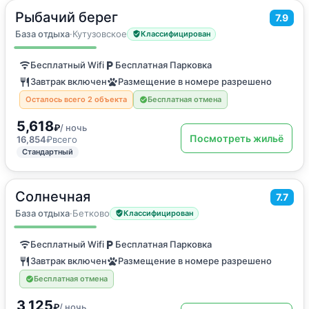
Рыбачий берег
2
7.9
18
м
·
2 гостя
Двухместный номер с 2 отдельными кроватями
База отдыха
·
Кутузовское
Классифицирован
Бесплатный Wifi
Бесплатная Парковка
Завтрак включен
Размещение в номере разрешено
Осталось всего 2 объекта
Бесплатная отмена
5,618
₽
/ ночь
Посмотреть жильё
16,854
₽
всего
Стандартный
Солнечная
2
7.7
24
м
·
3 гостя
Трехместный номер
База отдыха
·
Бетково
Классифицирован
Бесплатный Wifi
Бесплатная Парковка
Завтрак включен
Размещение в номере разрешено
Бесплатная отмена
3,125
₽
/ ночь