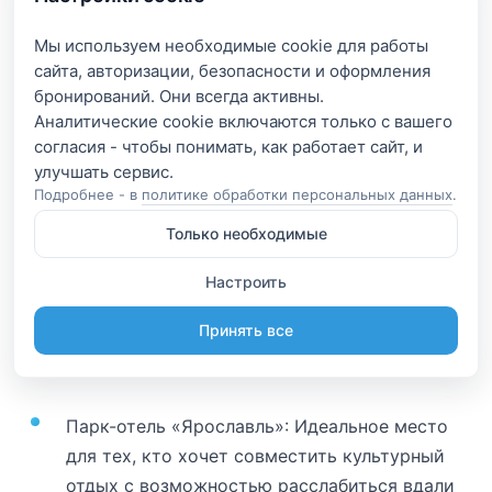
Ярославль, входящий в Золотое кольцо России,
Мы используем необходимые cookie для работы
славится своей богатой историей и
сайта, авторизации, безопасности и оформления
бронирований. Они всегда активны.
архитектурными памятниками. Базы отдыха
Аналитические cookie включаются только с вашего
здесь позволяют совместить посещение
согласия - чтобы понимать, как работает сайт, и
культурных достопримечательностей с
Подробнее - в
политике обработки персональных данных
.
комфортным отдыхом на природе.
Только необходимые
База отдыха «Карпово»: Расположена на
Настроить
берегу Волги, предлагает уютные домики и
возможность заняться водными видами
Принять все
спорта.
Парк-отель «Ярославль»: Идеальное место
для тех, кто хочет совместить культурный
отдых с возможностью расслабиться вдали