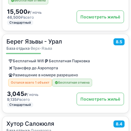
Бесплатная отмена
15,500
₽
/ ночь
Посмотреть жильё
46,500
₽
всего
Стандартный
Берег Язьвы - Урал
2
14
м
·
3 гостя
8.5
Дом для отпуска
База отдыха
·
Верх-Язьва
Бесплатный Wifi
Бесплатная Парковка
Трансфер до Аэропорта
Размещение в номере разрешено
Остался всего 1 объект
Бесплатная отмена
3,045
₽
/ ночь
Посмотреть жильё
9,135
₽
всего
Стандартный
Хутор Салокюля
2
15
м
·
3 гостя
8.4
Двухместный номер с 1 кроватью
База отдыха
·
Лумиваара