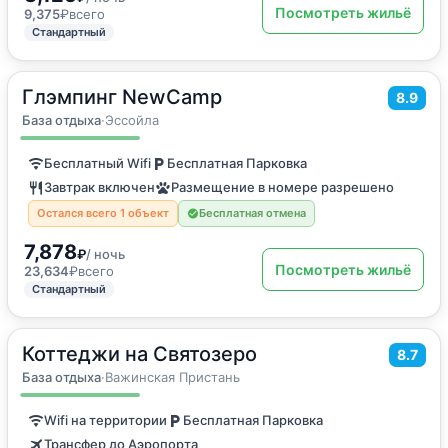
Посмотреть жильё
9,375
₽
всего
Стандартный
Глэмпинг NewCamp
2
14
м
·
3 гостя
8.9
Двухместный номер с 1 кроватью или 2 отдельными кроватями
База отдыха
·
Эссойла
Бесплатный Wifi
Бесплатная Парковка
Завтрак включен
Размещение в номере разрешено
Остался всего 1 объект
Бесплатная отмена
7,878
₽
/ ночь
Посмотреть жильё
23,634
₽
всего
Стандартный
Коттеджи на Святозеро
2
200
м
·
до 18 гостей
8.7
Дом для отпуска
База отдыха
·
Важинская Пристань
Wifi на территории
Бесплатная Парковка
Трансфер до Аэропорта