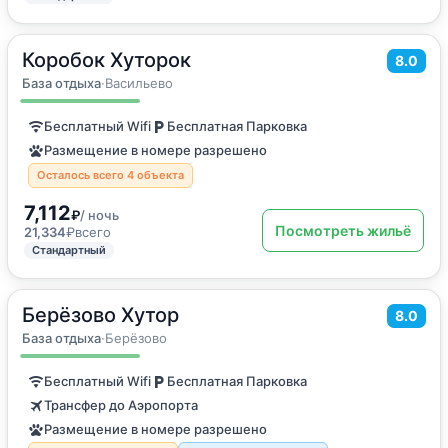
Коробок Хуторок
2
72
м
·
до 8 гостей
8.0
Дом для отпуска
База отдыха
·
Васильево
Бесплатный Wifi
Бесплатная Парковка
Размещение в номере разрешено
Осталось всего 4 объекта
7,112
₽
/ ночь
Посмотреть жильё
21,334
₽
всего
Стандартный
Берёзово Хутор
2
20
м
·
4 гостя
8.0
Дом для отпуска
База отдыха
·
Берёзово
Бесплатный Wifi
Бесплатная Парковка
Трансфер до Аэропорта
Размещение в номере разрешено