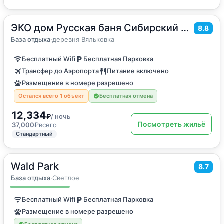
ЭКО дом Русская баня Сибирский банный чан
2
80
м
·
до 5 гостей
8.8
Дом для отпуска
База отдыха
·
деревня Вяльковка
Бесплатный Wifi
Бесплатная Парковка
Трансфер до Аэропорта
Питание включено
Размещение в номере разрешено
Остался всего 1 объект
Бесплатная отмена
12,334
₽
/ ночь
Посмотреть жильё
37,000
₽
всего
Стандартный
Wald Park
2
85
м
·
до 6 гостей
8.7
Дом для отпуска
База отдыха
·
Светлое
Бесплатный Wifi
Бесплатная Парковка
Размещение в номере разрешено