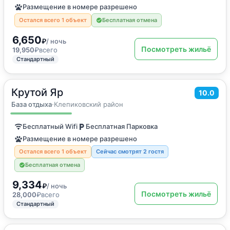
Размещение в номере разрешено
Остался всего 1 объект
Бесплатная отмена
6,650
₽
/ ночь
Посмотреть жильё
19,950
₽
всего
Стандартный
Крутой Яр
2
45
м
·
4 гостя
10.0
Дом для отпуска
База отдыха
·
Клепиковский район
Бесплатный Wifi
Бесплатная Парковка
Размещение в номере разрешено
Остался всего 1 объект
Сейчас смотрят 2 гостя
Бесплатная отмена
9,334
₽
/ ночь
Посмотреть жильё
28,000
₽
всего
Стандартный