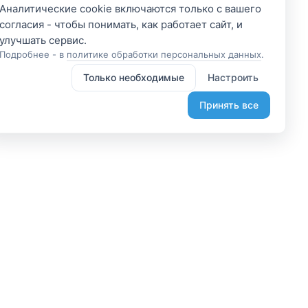
Аналитические cookie включаются только с вашего
согласия - чтобы понимать, как работает сайт, и
Подробнее - в
политике обработки персональных данных
.
Только необходимые
Настроить
Принять все
 участником
Подпишитесь и получите
доступ к эксклюзивным
яетесь владельцем? А
предложениям
организовывайте туры
Введите свой электронный
лаете, что-то интересное?
адрес, чтобы получить доступ к
жем помочь вам в этом.
скидкам только для подписчиков.
диняйтесь.