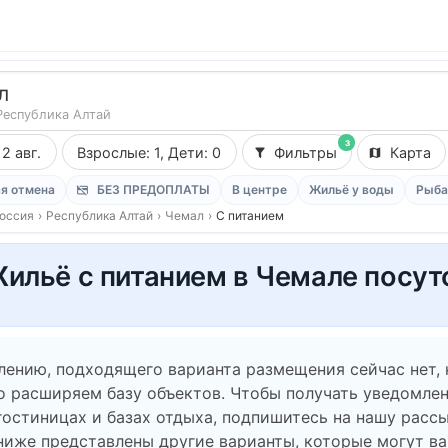
л
Республика Алтай
3
12 авг.
Взрослые: 1, Дети: 0
Фильтры
Карта
я отмена
БЕЗ ПРЕДОПЛАТЫ
В центре
Жильё у воды
Рыба
оссия
›
Республика Алтай
›
Чемал
›
С питанием
ильё с питанием в Чемале посут
лению, подходящего варианта размещения сейчас нет,
о расширяем базу объектов. Чтобы получать уведомлен
гостиницах и базах отдыха, подпишитесь на нашу рассы
ниже представлены другие варианты, которые могут в