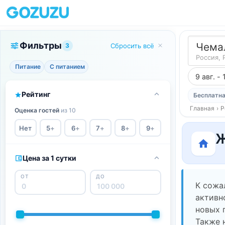
Фильтры
Чема
3
Сбросить всё
Россия, 
Питание
С питанием
9 авг. - 
Рейтинг
Бесплатна
Главная
›
Р
Оценка гостей
из 10
Нет
5
+
6
+
7
+
8
+
9
+
Ж
Цена за 1 сутки
ОТ
ДО
К сожа
активн
новых 
Также 