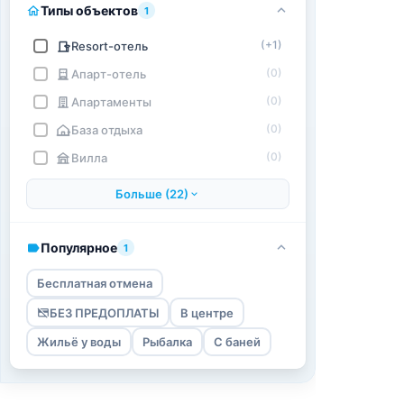
Типы объектов
1
(+1)
Resort-отель
(0)
Апарт-отель
(0)
Апартаменты
(0)
База отдыха
(0)
Вилла
Больше (22)
Популярное
1
Бесплатная отмена
БЕЗ ПРЕДОПЛАТЫ
В центре
Жильё у воды
Рыбалка
С баней