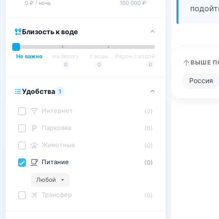
0 ₽ / ночь
100 000 ₽
подойт
Близость к воде
Не важно
На берегу
У воды
Рядом с водой
ВЫШЕ П
0
0
0
Россия
Удобства
1
Интернет
(0)
Парковка
(0)
Животные
(0)
Питание
(0)
Любой
Трансфер
(0)