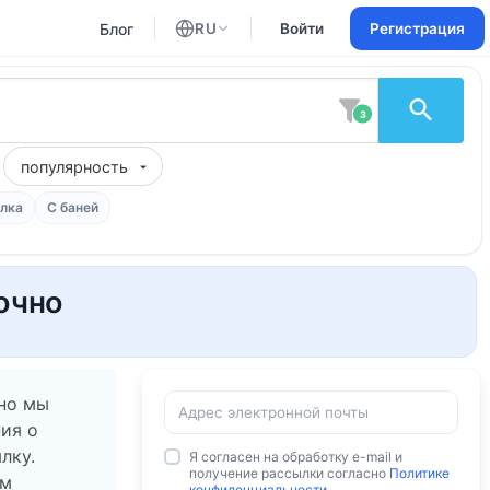
Блог
RU
Войти
Регистрация
Английский
Русский
3
популярность
лка
С баней
очно
 но мы
ия о
лку.
Я согласен на обработку e-mail и
получение рассылки согласно
Политике
ам
конфиденциальности