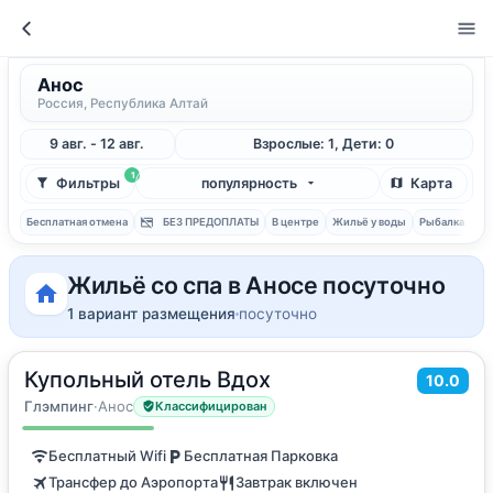
Анос
Россия, Республика Алтай
9 авг. - 12 авг.
Взрослые: 1, Дети: 0
1
Фильтры
популярность
Карта
Бесплатная отмена
БЕЗ ПРЕДОПЛАТЫ
В центре
Жильё у воды
Рыбалка
С 
Жильё со спа в Аносе посуточно
1 вариант размещения
посуточно
Купольный отель Вдох
2
10.0
28
м
·
3 гостя
Двухместный номер с 1 кроватью
Глэмпинг
·
Анос
Классифицирован
Бесплатный Wifi
Бесплатная Парковка
Трансфер до Аэропорта
Завтрак включен