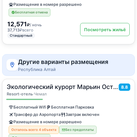
Размещение в номере разрешено
Бесплатная отмена
12,571
₽
/ ночь
Посмотреть жильё
37,713
₽
всего
Стандартный
Другие варианты размещения
Республика Алтай
Экологический курорт Марьин Остров
2
18
м
·
2 гостя
8.8
Двухместный номер с 1 кроватью или 2 отдельными кроватями
Resort-отель
·
Чемал
Бесплатный Wifi
Бесплатная Парковка
Трансфер до Аэропорта
Завтрак включен
Размещение в номере разрешено
Осталось всего 4 объекта
Без предоплаты