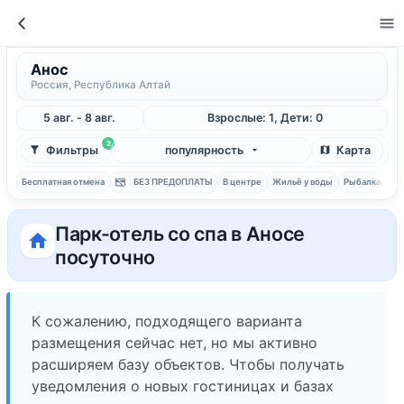
Анос
Россия, Республика Алтай
5 авг. - 8 авг.
Взрослые: 1, Дети: 0
2
Фильтры
популярность
Карта
Бесплатная отмена
БЕЗ ПРЕДОПЛАТЫ
В центре
Жильё у воды
Рыбалка
С 
Парк-отель со спа в Аносе
посуточно
К сожалению, подходящего варианта
размещения сейчас нет, но мы активно
расширяем базу объектов. Чтобы получать
уведомления о новых гостиницах и базах