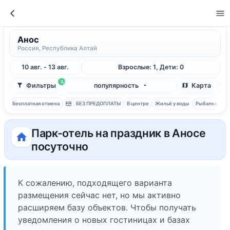
Анос
Россия, Республика Алтай
10 авг. - 13 авг.
Взрослые: 1, Дети: 0
2
Фильтры
популярность
Карта
Бесплатная отмена
БЕЗ ПРЕДОПЛАТЫ
В центре
Жильё у воды
Рыбалка
С 
Парк-отель на праздник в Аносе
посуточно
К сожалению, подходящего варианта
размещения сейчас нет, но мы активно
расширяем базу объектов. Чтобы получать
уведомления о новых гостиницах и базах