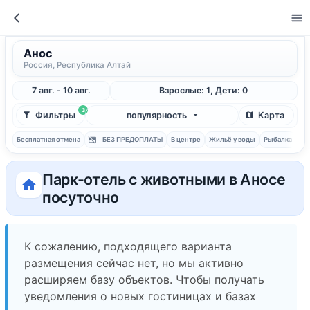
Анос
Россия, Республика Алтай
7 авг. - 10 авг.
Взрослые: 1, Дети: 0
3
Фильтры
популярность
Карта
Бесплатная отмена
БЕЗ ПРЕДОПЛАТЫ
В центре
Жильё у воды
Рыбалка
С 
Парк-отель с животными в Аносе
посуточно
К сожалению, подходящего варианта
размещения сейчас нет, но мы активно
расширяем базу объектов. Чтобы получать
уведомления о новых гостиницах и базах