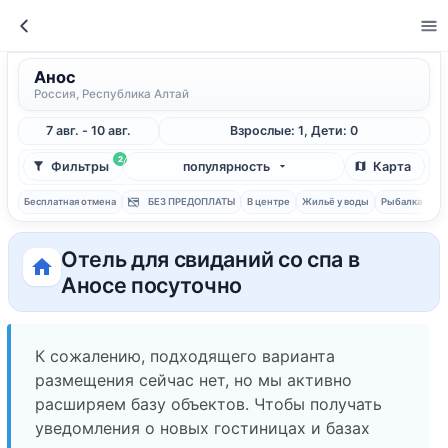
Анос
Россия, Республика Алтай
7 авг. - 10 авг.
Взрослые: 1, Дети: 0
2
Фильтры
популярность
Карта
Бесплатная отмена
БЕЗ ПРЕДОПЛАТЫ
В центре
Жильё у воды
Рыбалка
С 
Отель для свиданий со спа в
Аносе посуточно
К сожалению, подходящего варианта
размещения сейчас нет, но мы активно
расширяем базу объектов. Чтобы получать
уведомления о новых гостиницах и базах