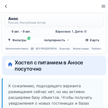
Анос
Россия, Республика Алтай
6 авг. - 9 авг.
Взрослые: 1, Дети: 0
3
Фильтры
популярность
Карта
Бесплатная отмена
БЕЗ ПРЕДОПЛАТЫ
В центре
Жильё у воды
Рыбалка
С 
Хостел с питанием в Аносе
посуточно
К сожалению, подходящего варианта
размещения сейчас нет, но мы активно
расширяем базу объектов. Чтобы получать
уведомления о новых гостиницах и базах