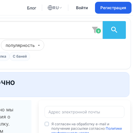
Блог
RU
Войти
Регистрация
Английский
Русский
2
популярность
лка
С баней
очно
 но мы
ия о
лку.
Я согласен на обработку e-mail и
получение рассылки согласно
Политике
ам
конфиденциальности