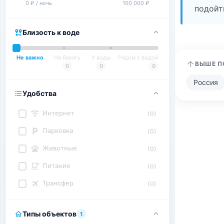
0 ₽ / ночь
100 000 ₽
подойт
Близость к воде
Не важно
На берегу
У воды
Рядом с водой
ВЫШЕ П
0
0
0
Россия
Удобства
Интернет
(0)
Парковка
(0)
Животные
(0)
Питание
(0)
Трансфер
(0)
Типы объектов
1