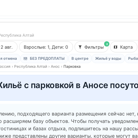
Республика Алтай
2
12 авг.
Взрослые: 1, Дети: 0
Фильтры
Карта
я отмена
БЕЗ ПРЕДОПЛАТЫ
В центре
Жильё у воды
Рыба
оссия
›
Республика Алтай
›
Анос
›
Парковка
ильё с парковкой в Аносе посут
лению, подходящего варианта размещения сейчас нет,
о расширяем базу объектов. Чтобы получать уведомлен
гостиницах и базах отдыха, подпишитесь на нашу рассы
ниже представлены другие варианты, которые могут в