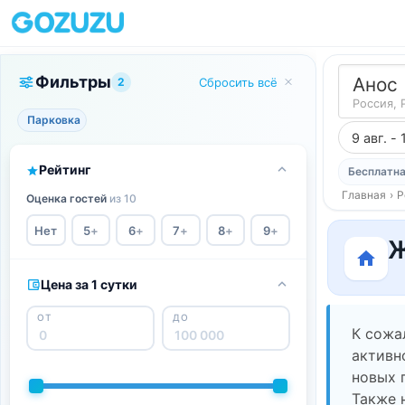
Фильтры
Анос
2
Сбросить всё
Россия, 
Парковка
9 авг. - 
Рейтинг
Бесплатна
Главная
›
Р
Оценка гостей
из 10
Нет
5
+
6
+
7
+
8
+
9
+
Ж
Цена за 1 сутки
ОТ
ДО
К сожа
активн
новых 
Также 