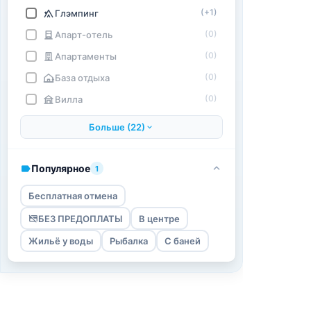
(+1)
Глэмпинг
(0)
Апарт-отель
(0)
Апартаменты
(0)
База отдыха
(0)
Вилла
Больше (22)
Популярное
1
Бесплатная отмена
БЕЗ ПРЕДОПЛАТЫ
В центре
Жильё у воды
Рыбалка
С баней