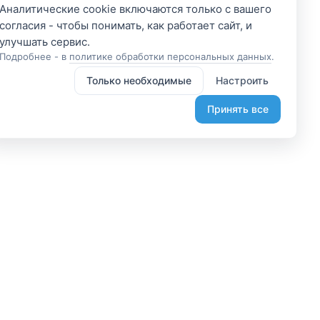
Аналитические cookie включаются только с вашего
согласия - чтобы понимать, как работает сайт, и
Подробнее - в
политике обработки персональных данных
.
Только необходимые
Настроить
Принять все
 участником
Подпишитесь и получите
доступ к эксклюзивным
яетесь владельцем? А
предложениям
организовывайте туры
Введите свой электронный
лаете, что-то интересное?
адрес, чтобы получить доступ к
жем помочь вам в этом.
скидкам только для подписчиков.
диняйтесь.