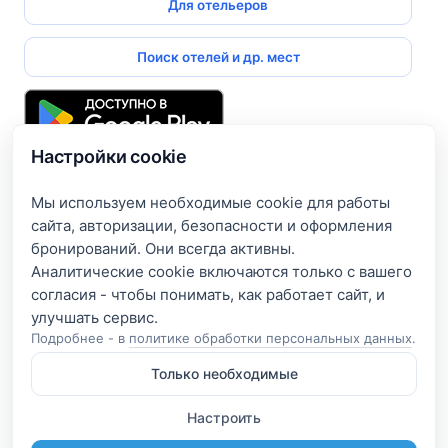
Для отельеров
Поиск отелей и др. мест
Настройки cookie
Подпишитесь и получите доступ к эксклюзивным
предложениям
Мы используем необходимые cookie для работы
сайта, авторизации, безопасности и оформления
Введите свой электронный адрес, чтобы получить доступ
бронирований. Они всегда активны.
к скидкам только для подписчиков. Новые акции и
Аналитические cookie включаются только с вашего
эксклюзивные предложения будут приходить сразу на
согласия - чтобы понимать, как работает сайт, и
вашу почту!
Подробнее - в
политике обработки персональных данных
.
Только необходимые
Я согласен на обработку e-mail и получение рассылки
согласно
Политике конфиденциальности
Настроить
Подписаться