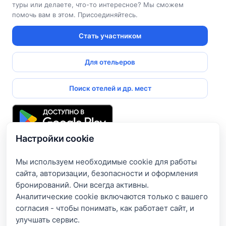
туры или делаете, что-то интересное? Мы сможем
помочь вам в этом. Присоединяйтесь.
Стать участником
Для отельеров
Поиск отелей и др. мест
Настройки cookie
Подпишитесь и получите доступ к эксклюзивным
предложениям
Мы используем необходимые cookie для работы
сайта, авторизации, безопасности и оформления
Введите свой электронный адрес, чтобы получить доступ
бронирований. Они всегда активны.
к скидкам только для подписчиков. Новые акции и
Аналитические cookie включаются только с вашего
эксклюзивные предложения будут приходить сразу на
согласия - чтобы понимать, как работает сайт, и
вашу почту!