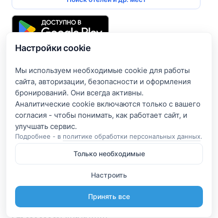
Настройки cookie
Подпишитесь и получите доступ к эксклюзивным
предложениям
Мы используем необходимые cookie для работы
сайта, авторизации, безопасности и оформления
Введите свой электронный адрес, чтобы получить доступ
бронирований. Они всегда активны.
к скидкам только для подписчиков. Новые акции и
Аналитические cookie включаются только с вашего
эксклюзивные предложения будут приходить сразу на
согласия - чтобы понимать, как работает сайт, и
вашу почту!
Подробнее - в
политике обработки персональных данных
.
Только необходимые
Я согласен на обработку e-mail и получение рассылки
согласно
Политике конфиденциальности
Настроить
Подписаться
Принять все
© 2026 GOZUZU