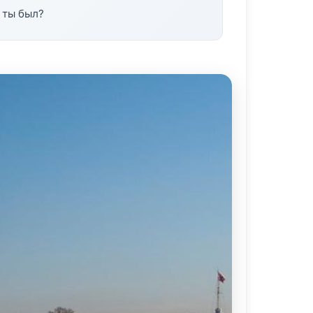
 ты был?