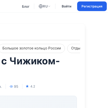
Блог
RU
Войти
Регистрация
Английский
Русский
Большое золотое кольцо России
Отдых с партнером
 с Чижиком-
.
95
4.2