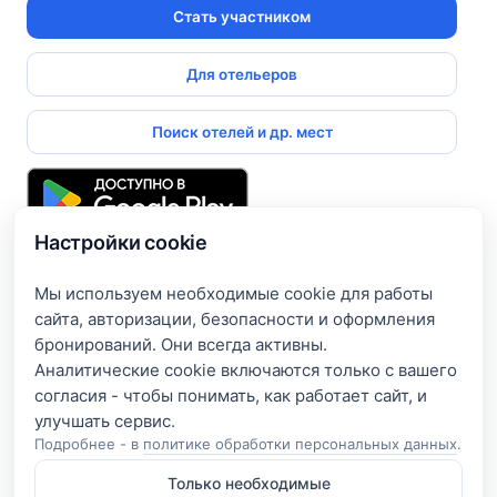
Стать участником
Для отельеров
Поиск отелей и др. мест
Настройки cookie
Подпишитесь и получите доступ к эксклюзивным
предложениям
Мы используем необходимые cookie для работы
сайта, авторизации, безопасности и оформления
Введите свой электронный адрес, чтобы получить доступ
бронирований. Они всегда активны.
к скидкам только для подписчиков. Новые акции и
Аналитические cookie включаются только с вашего
эксклюзивные предложения будут приходить сразу на
согласия - чтобы понимать, как работает сайт, и
вашу почту!
Подробнее - в
политике обработки персональных данных
.
Только необходимые
Я согласен на обработку e-mail и получение рассылки