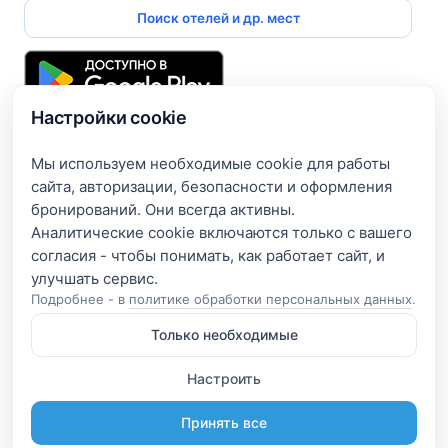
Поиск отелей и др. мест
Настройки cookie
Подпишитесь и получите доступ к эксклюзивным
предложениям
Мы используем необходимые cookie для работы
сайта, авторизации, безопасности и оформления
Введите свой электронный адрес, чтобы получить доступ
бронирований. Они всегда активны.
к скидкам только для подписчиков. Новые акции и
Аналитические cookie включаются только с вашего
эксклюзивные предложения будут приходить сразу на
согласия - чтобы понимать, как работает сайт, и
вашу почту!
Подробнее - в
политике обработки персональных данных
.
Только необходимые
Я согласен на обработку e-mail и получение рассылки
согласно
Политике конфиденциальности
Настроить
Подписаться
Принять все