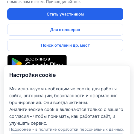
помочь вам в этом. Присоединяйтесь.
Стать участником
Для отельеров
Поиск отелей и др. мест
Настройки cookie
Подпишитесь и получите доступ к эксклюзивным
предложениям
Мы используем необходимые cookie для работы
сайта, авторизации, безопасности и оформления
Введите свой электронный адрес, чтобы получить доступ
бронирований. Они всегда активны.
к скидкам только для подписчиков. Новые акции и
Аналитические cookie включаются только с вашего
эксклюзивные предложения будут приходить сразу на
согласия - чтобы понимать, как работает сайт, и
вашу почту!
Подробнее - в
политике обработки персональных данных
.