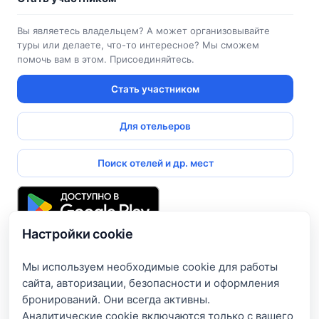
Вы являетесь владельцем? А может организовывайте
туры или делаете, что-то интересное? Мы сможем
помочь вам в этом. Присоединяйтесь.
Стать участником
Для отельеров
Поиск отелей и др. мест
Настройки cookie
Подпишитесь и получите доступ к эксклюзивным
предложениям
Мы используем необходимые cookie для работы
сайта, авторизации, безопасности и оформления
Введите свой электронный адрес, чтобы получить доступ
бронирований. Они всегда активны.
к скидкам только для подписчиков. Новые акции и
Аналитические cookie включаются только с вашего