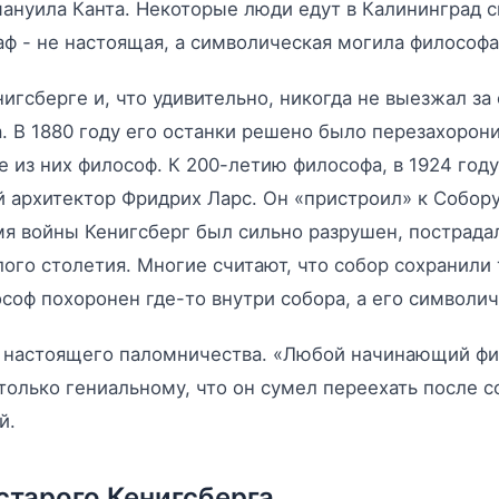
нуила Канта. Некоторые люди едут в Калининград с
аф - не настоящая, а символическая могила философа
гсберге и, что удивительно, никогда не выезжал за 
. В 1880 году его останки решено было перезахорони
е из них философ. К 200-летию философа, в 1924 год
ый архитектор Фридрих Ларс. Он «пристроил» к Собор
я войны Кенигсберг был сильно разрушен, пострада
ого столетия. Многие считают, что собор сохранили
ософ похоронен где-то внутри собора, а его символи
м настоящего паломничества. «Любой начинающий фил
олько гениальному, что он сумел переехать после с
й.
старого Кенигсберга