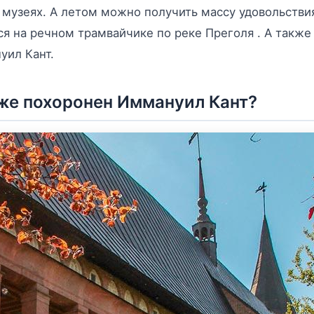
и музеях. А летом можно получить массу удовольстви
ся на речном трамвайчике по реке Преголя . А также
уил Кант.
же похоронен Иммануил Кант?