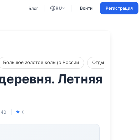
Блог
RU
Войти
Регистрация
Английский
Русский
Большое золотое кольцо России
Отдых с партнером
 деревня. Летняя
40
0