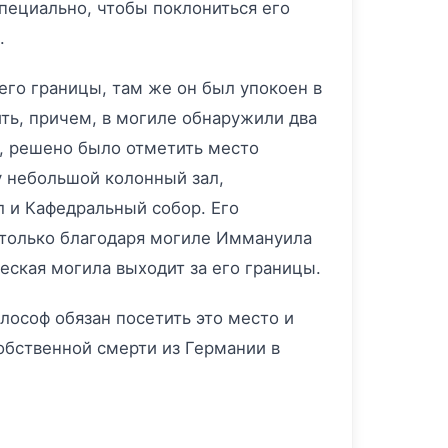
пециально, чтобы поклониться его
.
его границы, там же он был упокоен в
ть, причем, в могиле обнаружили два
у, решено было отметить место
у небольшой колонный зал,
л и Кафедральный собор. Его
 только благодаря могиле Иммануила
ческая могила выходит за его границы.
ософ обязан посетить это место и
обственной смерти из Германии в