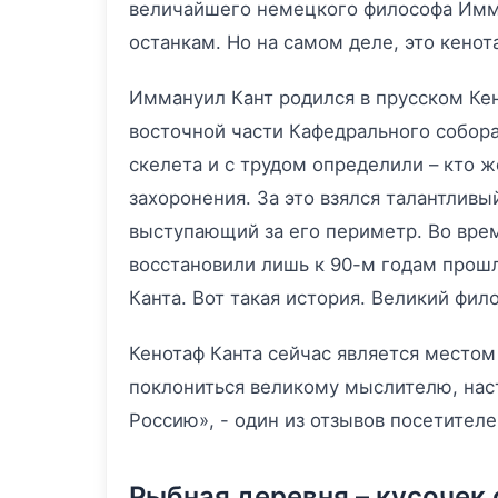
величайшего немецкого философа Имма
останкам. Но на самом деле, это кенот
Иммануил Кант родился в прусском Кени
восточной части Кафедрального собора
скелета и с трудом определили – кто ж
захоронения. За это взялся талантлив
выступающий за его периметр. Во врем
восстановили лишь к 90-м годам прошл
Канта. Вот такая история. Великий фил
Кенотаф Канта сейчас является место
поклониться великому мыслителю, наст
Россию», - один из отзывов посетителе
Рыбная деревня – кусочек 