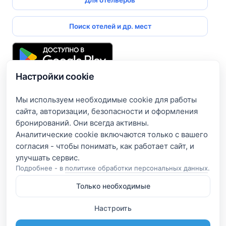
Поиск отелей и др. мест
Настройки cookie
Подпишитесь и получите доступ к эксклюзивным
предложениям
Мы используем необходимые cookie для работы
сайта, авторизации, безопасности и оформления
Введите свой электронный адрес, чтобы получить доступ
бронирований. Они всегда активны.
к скидкам только для подписчиков. Новые акции и
Аналитические cookie включаются только с вашего
эксклюзивные предложения будут приходить сразу на
согласия - чтобы понимать, как работает сайт, и
вашу почту!
Подробнее - в
политике обработки персональных данных
.
Только необходимые
Я согласен на обработку e-mail и получение рассылки
согласно
Политике конфиденциальности
Настроить
Подписаться