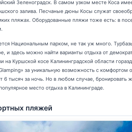
сийский Зеленоградск. В самом узком месте Коса име
ршского залива. Песчаные дюны Косы служат своеобр
ких пляжах. Оборудованные пляжи тоже есть: в пос
.
яется Национальным парком, не так уж много. Турбаз
е, и здесь можно найти варианты отдыха от демократ
ли на Куршской косе Калининградской области гораз
 Glamping» за уникальную возможность с комфортом о
 6 тысяч за ночь. Но в любом случае, бронировать ж
 популярное место отдыха в Калининграде.
ортных пляжей