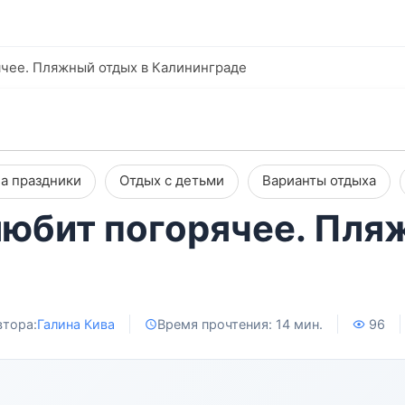
рячее. Пляжный отдых в Калининграде
а праздники
Отдых с детьми
Варианты отдыха
 любит погорячее. Пл
втора:
Галина Кива
Время прочтения: 14 мин.
96