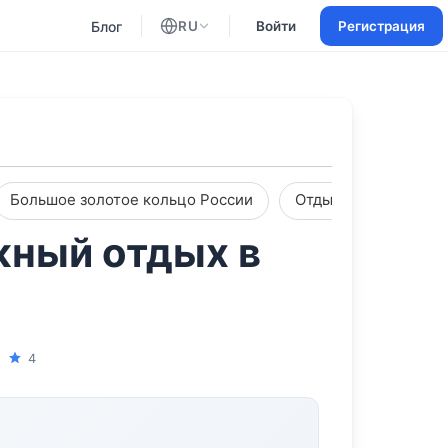
Блог
RU
Войти
Регистрация
Английский
Русский
Большое золотое кольцо России
Отдых с партнером
яжный отдых в
4