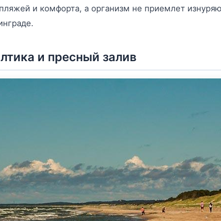
 пляжей и комфорта, а организм не приемлет изнур
инграде.
лтика и пресный залив