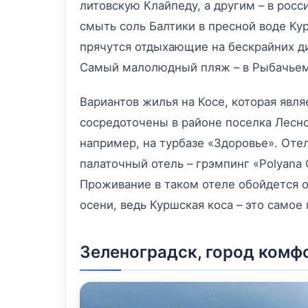
литовскую Клайпеду, а другим – в рос
смыть соль Балтики в пресной воде Ку
прячутся отдыхающие на бескрайних ди
Самый малолюдный пляж – в Рыбачьем
Вариантов жилья на Косе, которая явл
сосредоточены в районе поселка Лесно
например, на турбазе «Здоровье». Оте
палаточный отель – грэмпинг «Polyana
Проживание в таком отеле обойдется от
осени, ведь Куршская коса – это самое
Зеленоградск, город комф