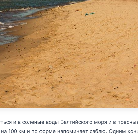
ься и в соленые воды Балтийского моря и в пресные
я на 100 км и по форме напоминает саблю. Одним кон