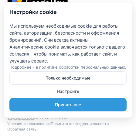
Настройки cookie
Подпишитесь и получите доступ к эксклюзивным
предложениям
Мы используем необходимые cookie для работы
сайта, авторизации, безопасности и оформления
Введите свой электронный адрес, чтобы получить доступ
бронирований. Они всегда активны.
к скидкам только для подписчиков. Новые акции и
Аналитические cookie включаются только с вашего
эксклюзивные предложения будут приходить сразу на
согласия - чтобы понимать, как работает сайт, и
вашу почту!
Подробнее - в
политике обработки персональных данных
.
Только необходимые
Я согласен на обработку e-mail и получение рассылки
согласно
Политике конфиденциальности
Настроить
Подписаться
Принять все
© 2026 GOZUZU
Условия использования
Политика конфиденциальности
Обратная связь