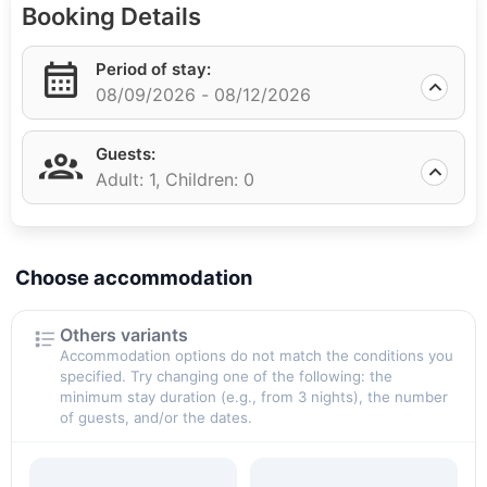
Booking Details
различных категорий: Бизнес, Супериор, Гранд
Супериор, Делюкс, Гранд Делюкс. Все они
оборудованы телевизором со спутниковыми
Period of stay:
каналами, кондиционером, чайником, сейфом. Гости
08/09/2026 -
08/12/2026
могут разместиться в апартаментах с кухней. В
собственных ванных комнатах установлены
Guests:
душевые кабины или ванны. Предоставляется набор
Adult: 1,
Children: 0
косметических принадлежностей.
В ресторане «Риони» подают блюда русской,
европейской и грузинской кухни. В лобби-баре
отеля по утрам сервируют завтрак. Гости могут
Choose accommodation
поиграть в бильярд или настольные игры, для детей
оборудована игровая комната. Стойка регистрации
Others variants
работает круглосуточно. Для деловых мероприятий
Accommodation options do not match the conditions you
предусмотрен конференц-зал. Личный автомобиль
specified. Try changing one of the following: the
minimum stay duration (e.g., from 3 nights), the number
можно оставить на парковке.
of guests, and/or the dates.