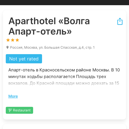
Aparthotel
«Волга
Апарт-отель»
Россия, Москва, ул. Большая Спасская, д.4, стр. 1
Not yet rated
Апарт-отель в Красносельском районе Москвы. В 10
минутах ходьбы располагается Площадь трех
вокзалов. До Красной площади можно доехать за 15
минут. В 4 км от отеля – парк «Сокольники», в 9 км –
More
лесопарк «Измайлово». До станции метро
«Сухаревская» – 11 минут ходьбы. На расстоянии 1
км – Казанский, Ленинградский и Ярославский
Restaurant
вокзалы, до аэропорта Шереметьево – 37 км.
Для бронирования доступны апартаменты